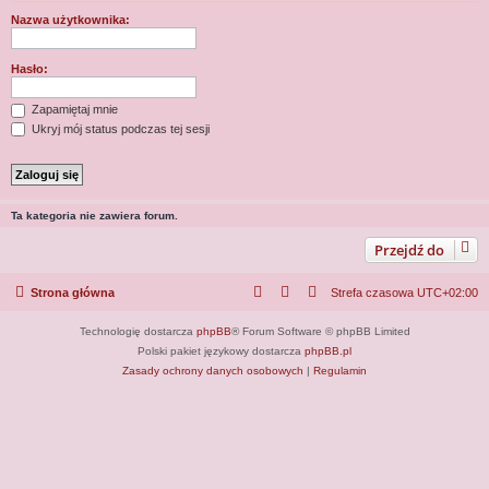
j
Nazwa użytkownika:
Hasło:
Zapamiętaj mnie
Ukryj mój status podczas tej sesji
Ta kategoria nie zawiera forum.
Przejdź do
Strona główna
Strefa czasowa
UTC+02:00
Technologię dostarcza
phpBB
® Forum Software © phpBB Limited
Polski pakiet językowy dostarcza
phpBB.pl
Zasady ochrony danych osobowych
|
Regulamin