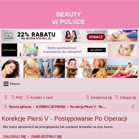
BEAUTY
W POLSCE
Menu
Portal
FAQ
Kontakt z nami
Zarejestruj się
Zaloguj się
Facebook
S
Strona główna
Regulamin
KOREKCJE PIERSI
Korekcje Piersi V - Postępowanie Po Operacji
Zapytaj administratora
z
Korekcje Piersi V - Postępowanie Po Operacji
Kontakt
u
Nie masz uprawnień do przeglądania lub czytania tematów na tym forum.
k
a
ZALOGUJ SIĘ
•
ZAREJESTRUJ SIĘ