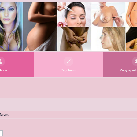
book
Regulamin
Zapytaj adm
forum.