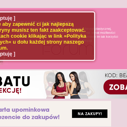
ptuję ]
BEAUTY W POLSCE
 aby zapewnić ci jak najlepszą
Naszą misją jest poszerzanie wiedzy u pacjenta chirurgii plastycznej,
ryny musisz ten fakt zaakceptować.
medycyny estetycznej oraz dziedzin pokrewnych, na temat możliwości
ach cookie klikając w link »Polityka
i ograniczeń tych dziedzin medycyny, oraz uświadamianie im tak korzyści
jak i zagrożeń wynikających z podejmowanych decyzji.
ch« u dołu każdej strony naszego
um.
ptuję ]