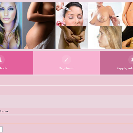
book
Regulamin
Zapytaj adm
forum.