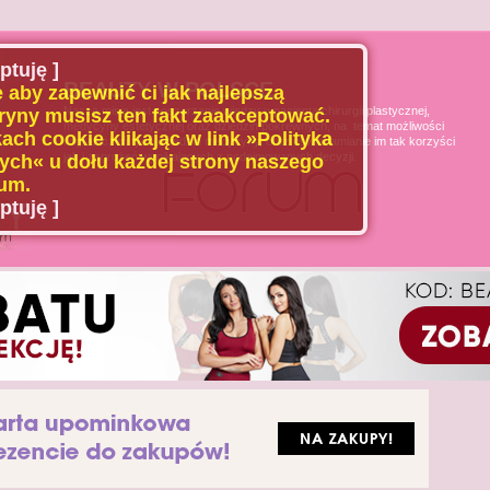
ptuję ]
BEAUTY W POLSCE
 aby zapewnić ci jak najlepszą
Naszą misją jest poszerzanie wiedzy u pacjenta chirurgii plastycznej,
ryny musisz ten fakt zaakceptować.
medycyny estetycznej oraz dziedzin pokrewnych, na temat możliwości
ach cookie klikając w link »Polityka
i ograniczeń tych dziedzin medycyny, oraz uświadamianie im tak korzyści
jak i zagrożeń wynikających z podejmowanych decyzji.
ch« u dołu każdej strony naszego
um.
ptuję ]