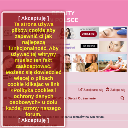
BEAUTY
[ Akceptuję ]
W POLSCE
Ta strona używa
plików cookie aby
zapewnić ci jak
najlepszą
funkcjonalność. Aby
używać tej witryny
musisz ten fakt
zaakceptować.
Możesz się dowiedzieć
Menu
więcej o plikach
cookie klikając w link
Portal
»Polityka cookies i
FAQ
Kontakt z nami
Zarejestruj się
Zaloguj się
Facebook
ochrony danych
S
Strona główna
URODA I ZDROWIE
Dieta i Odżywianie
osobowych« u dołu
Regulamin
z
każdej strony naszego
Dieta i Odżywianie
Zapytaj administratora
u
forum.
Nie masz uprawnień do przeglądania lub czytania tematów na tym forum.
Kontakt
k
[ Akceptuję ]
a
ZALOGUJ SIĘ
•
ZAREJESTRUJ SIĘ