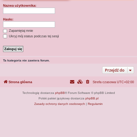
j
Nazwa użytkownika:
Hasło:
Zapamiętaj mnie
Ukryj mój status podczas tej sesji
Ta kategoria nie zawiera forum.
Przejdź do
Strona główna
Strefa czasowa
UTC+02:00
Technologię dostarcza
phpBB
® Forum Software © phpBB Limited
Polski pakiet językowy dostarcza
phpBB.pl
Zasady ochrony danych osobowych
|
Regulamin