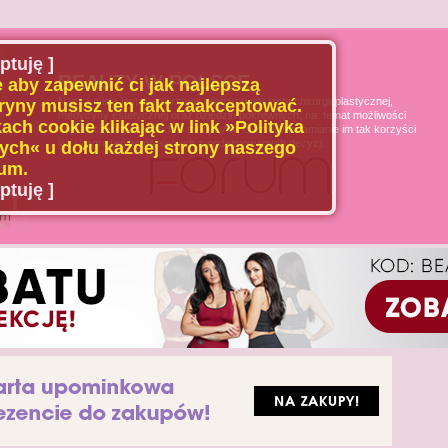
ptuję ]
BEAUTY W POLSCE
 aby zapewnić ci jak najlepszą
Naszą misją jest poszerzanie wiedzy u pacjenta chirurgii plastycznej,
ryny musisz ten fakt zaakceptować.
medycyny estetycznej oraz dziedzin pokrewnych, na temat możliwości
ach cookie klikając w link »Polityka
i ograniczeń tych dziedzin medycyny, oraz uświadamianie im tak korzyści
jak i zagrożeń wynikających z podejmowanych decyzji.
ch« u dołu każdej strony naszego
um.
ptuję ]