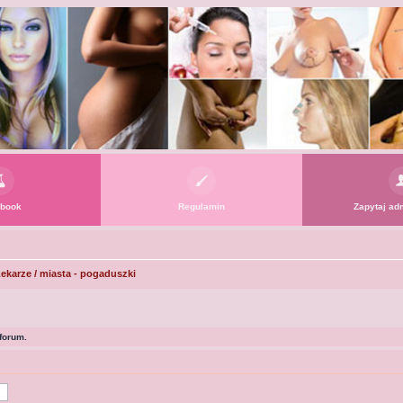
book
Regulamin
Zapytaj adm
ekarze / miasta - pogaduszki
forum.