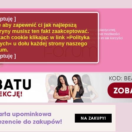
ptuję ]
BEAUTY W POLSCE
 aby zapewnić ci jak najlepszą
Naszą misją jest poszerzanie wiedzy u pacjenta chirurgii plastycznej,
ryny musisz ten fakt zaakceptować.
medycyny estetycznej oraz dziedzin pokrewnych, na temat możliwości
ach cookie klikając w link »Polityka
i ograniczeń tych dziedzin medycyny, oraz uświadamianie im tak korzyści
jak i zagrożeń wynikających z podejmowanych decyzji.
ch« u dołu każdej strony naszego
um.
ptuję ]