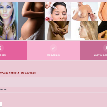
book
Regulamin
Zapytaj adm
ekarze / miasta - pogaduszki
forum.