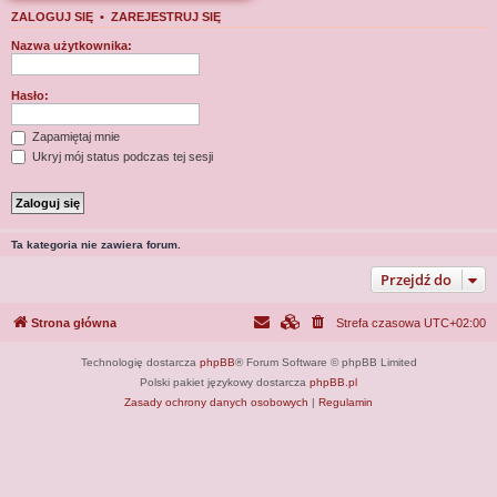
j
ZALOGUJ SIĘ
•
ZAREJESTRUJ SIĘ
Nazwa użytkownika:
Hasło:
Zapamiętaj mnie
Ukryj mój status podczas tej sesji
Ta kategoria nie zawiera forum.
Przejdź do
Strona główna
Strefa czasowa
UTC+02:00
Technologię dostarcza
phpBB
® Forum Software © phpBB Limited
Polski pakiet językowy dostarcza
phpBB.pl
Zasady ochrony danych osobowych
|
Regulamin