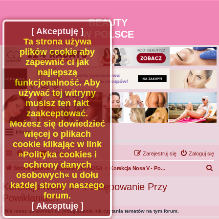
BEAUTY
[ Akceptuję ]
W POLSCE
Ta strona używa
plików cookie aby
zapewnić ci jak
najlepszą
funkcjonalność. Aby
używać tej witryny
musisz ten fakt
zaakceptować.
Możesz się dowiedzieć
Menu
więcej o plikach
cookie klikając w link
Portal
»Polityka cookies i
FAQ
Kontakt z nami
Zarejestruj się
Zaloguj się
Facebook
ochrony danych
S
Strona główna
KOREKCJA NOSA
Korekcja Nosa V - Postępowanie Przy Powikłaniach
osobowych« u dołu
Regulamin
z
każdej strony naszego
Korekcja Nosa V - Postępowanie Przy
Zapytaj administratora
u
forum.
Powikłaniach
Kontakt
k
[ Akceptuję ]
Nie masz uprawnień do przeglądania lub czytania tematów na tym forum.
a