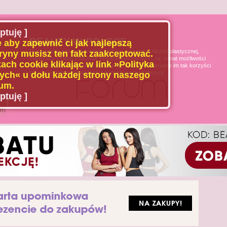
ptuję ]
BEAUTY W POLSCE
 aby zapewnić ci jak najlepszą
Naszą misją jest poszerzanie wiedzy u pacjenta chirurgii plastycznej,
ryny musisz ten fakt zaakceptować.
medycyny estetycznej oraz dziedzin pokrewnych, na temat możliwości
ach cookie klikając w link »Polityka
i ograniczeń tych dziedzin medycyny, oraz uświadamianie im tak korzyści
jak i zagrożeń wynikających z podejmowanych decyzji.
ch« u dołu każdej strony naszego
um.
ptuję ]