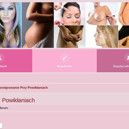
book
Regulamin
Zapytaj adm
Postępowanie Przy Powikłaniach
 Powikłaniach
forum.