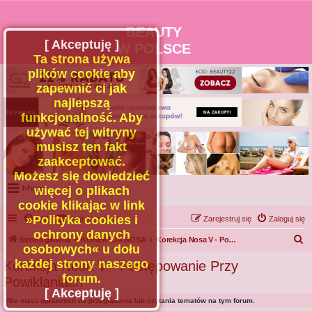
BEAUTY
[ Akceptuję ]
W POLSCE
Ta strona używa
plików cookie aby
zapewnić ci jak
najlepszą
funkcjonalność. Aby
używać tej witryny
musisz ten fakt
zaakceptować.
Możesz się dowiedzieć
Menu
więcej o plikach
cookie klikając w link
Portal
»Polityka cookies i
FAQ
Kontakt z nami
Zarejestruj się
Zaloguj się
Facebook
ochrony danych
S
Strona główna
KOREKCJA NOSA
Korekcja Nosa V - Postępowanie Przy Powikłaniach
osobowych« u dołu
Regulamin
z
każdej strony naszego
Korekcja Nosa V - Postępowanie Przy
Zapytaj administratora
u
forum.
Powikłaniach
Kontakt
k
[ Akceptuję ]
Nie masz uprawnień do przeglądania lub czytania tematów na tym forum.
a