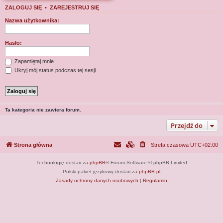
j
ZALOGUJ SIĘ
•
ZAREJESTRUJ SIĘ
Nazwa użytkownika:
Hasło:
Zapamiętaj mnie
Ukryj mój status podczas tej sesji
Ta kategoria nie zawiera forum.
Przejdź do
Strona główna
Strefa czasowa
UTC+02:00
Technologię dostarcza
phpBB
® Forum Software © phpBB Limited
Polski pakiet językowy dostarcza
phpBB.pl
Zasady ochrony danych osobowych
|
Regulamin