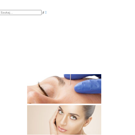
W
S
y
z
s
u
z
k
u
a
k
j
i
w
a
n
i
e
z
a
a
w
a
n
s
o
w
a
n
e