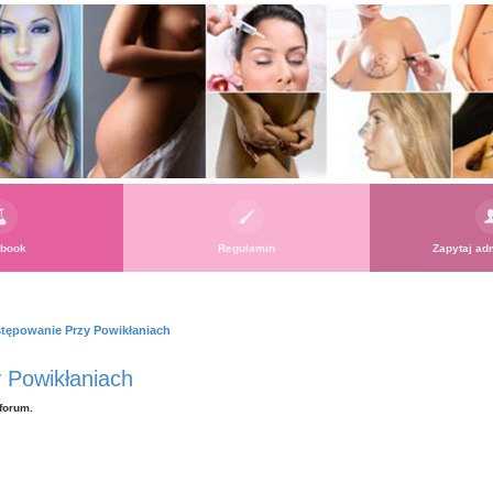
book
Regulamin
Zapytaj adm
stępowanie Przy Powikłaniach
 Powikłaniach
forum.