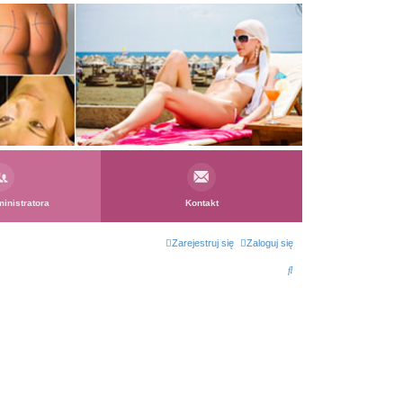
inistratora
Kontakt
Zarejestruj się
Zaloguj się
S
z
u
k
a
j