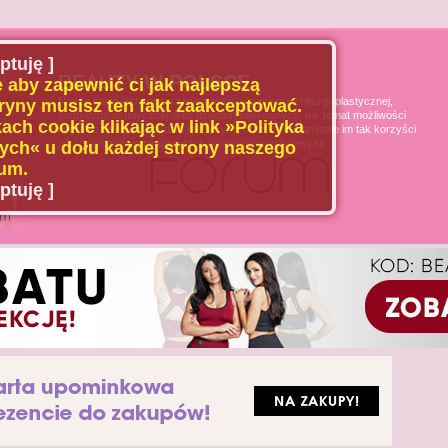
ptuję ]
BEAUTY W POLSCE
 aby zapewnić ci jak najlepszą
Naszą misją jest poszerzanie wiedzy u pacjenta chirurgii plastycznej,
ryny musisz ten fakt zaakceptować.
medycyny estetycznej oraz dziedzin pokrewnych, na temat możliwości
ach cookie klikając w link »Polityka
i ograniczeń tych dziedzin medycyny, oraz uświadamianie im tak korzyści
jak i zagrożeń wynikających z podejmowanych decyzji.
ch« u dołu każdej strony naszego
um.
ptuję ]