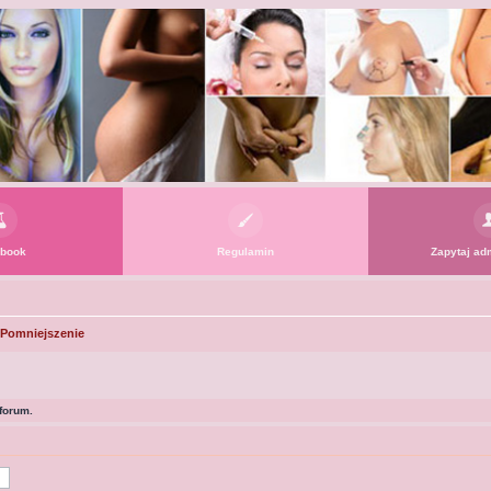
book
Regulamin
Zapytaj adm
/ Pomniejszenie
forum.