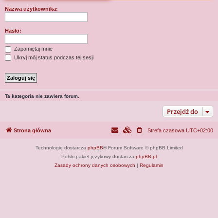
j
Nazwa użytkownika:
Hasło:
Zapamiętaj mnie
Ukryj mój status podczas tej sesji
Ta kategoria nie zawiera forum.
Przejdź do
Strona główna
Strefa czasowa
UTC+02:00
Technologię dostarcza
phpBB
® Forum Software © phpBB Limited
Polski pakiet językowy dostarcza
phpBB.pl
Zasady ochrony danych osobowych
|
Regulamin