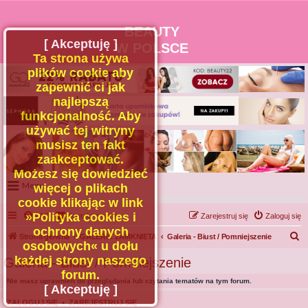
BEAUTY
[ Akceptuję ]
W POLSCE
Ta strona używa
plików cookie aby
zapewnić ci jak
najlepszą
funkcjonalność. Aby
używać tej witryny
musisz ten fakt
zaakceptować.
Możesz się dowiedzieć
Menu
więcej o plikach
cookie klikając w link
Portal
»Polityka cookies i
FAQ
Kontakt z nami
Zarejestruj się
Zaloguj się
Facebook
ochrony danych
S
Strona główna
GALERIA ZAMKNIETA
Galeria - Biust / Pomniejszenie
osobowych« u dołu
Regulamin
z
każdej strony naszego
Galeria - Biust / Pomniejszenie
Zapytaj administratora
u
forum.
Nie masz uprawnień do przeglądania lub czytania tematów na tym forum.
Kontakt
k
[ Akceptuję ]
a
ZALOGUJ SIĘ
•
ZAREJESTRUJ SIĘ