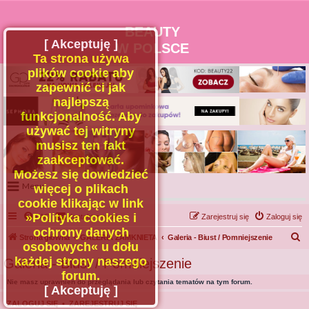
BEAUTY
[ Akceptuję ]
W POLSCE
Ta strona używa
plików cookie aby
zapewnić ci jak
najlepszą
funkcjonalność. Aby
używać tej witryny
musisz ten fakt
zaakceptować.
Możesz się dowiedzieć
Menu
więcej o plikach
cookie klikając w link
Portal
»Polityka cookies i
FAQ
Kontakt z nami
Zarejestruj się
Zaloguj się
Facebook
ochrony danych
S
Strona główna
GALERIA ZAMKNIETA
Galeria - Biust / Pomniejszenie
osobowych« u dołu
Regulamin
z
każdej strony naszego
Galeria - Biust / Pomniejszenie
Zapytaj administratora
u
forum.
Nie masz uprawnień do przeglądania lub czytania tematów na tym forum.
Kontakt
k
[ Akceptuję ]
a
ZALOGUJ SIĘ
•
ZAREJESTRUJ SIĘ