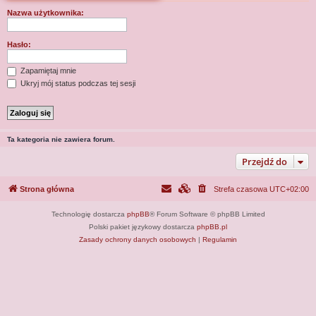
j
Nazwa użytkownika:
Hasło:
Zapamiętaj mnie
Ukryj mój status podczas tej sesji
Ta kategoria nie zawiera forum.
Przejdź do
Strona główna
Strefa czasowa
UTC+02:00
Technologię dostarcza
phpBB
® Forum Software © phpBB Limited
Polski pakiet językowy dostarcza
phpBB.pl
Zasady ochrony danych osobowych
|
Regulamin