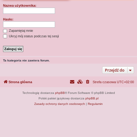
j
Nazwa użytkownika:
Hasło:
Zapamiętaj mnie
Ukryj mój status podczas tej sesji
Ta kategoria nie zawiera forum.
Przejdź do
Strona główna
Strefa czasowa
UTC+02:00
Technologię dostarcza
phpBB
® Forum Software © phpBB Limited
Polski pakiet językowy dostarcza
phpBB.pl
Zasady ochrony danych osobowych
|
Regulamin