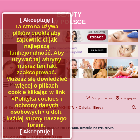
BEAUTY
[ Akceptuję ]
W POLSCE
Ta strona używa
plików cookie aby
zapewnić ci jak
najlepszą
funkcjonalność. Aby
używać tej witryny
musisz ten fakt
zaakceptować.
Możesz się dowiedzieć
Menu
więcej o plikach
cookie klikając w link
Portal
»Polityka cookies i
FAQ
Kontakt z nami
Zarejestruj się
Zaloguj się
Facebook
ochrony danych
S
Strona główna
GALERIA ZAMKNIETA
Galeria - Broda
osobowych« u dołu
Regulamin
z
każdej strony naszego
Galeria - Broda
Zapytaj administratora
u
forum.
Nie masz uprawnień do przeglądania lub czytania tematów na tym forum.
Kontakt
k
[ Akceptuję ]
a
ZALOGUJ SIĘ
•
ZAREJESTRUJ SIĘ