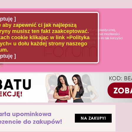
ptuję ]
BEAUTY W POLSCE
 aby zapewnić ci jak najlepszą
Naszą misją jest poszerzanie wiedzy u pacjenta chirurgii plastycznej,
ryny musisz ten fakt zaakceptować.
medycyny estetycznej oraz dziedzin pokrewnych, na temat możliwości
ach cookie klikając w link »Polityka
i ograniczeń tych dziedzin medycyny, oraz uświadamianie im tak korzyści
jak i zagrożeń wynikających z podejmowanych decyzji.
ch« u dołu każdej strony naszego
um.
ptuję ]