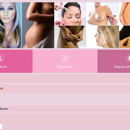
book
Regulamin
Zapytaj adm
zu
forum.