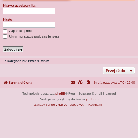
j
Nazwa użytkownika:
Hasło:
Zapamiętaj mnie
Ukryj mój status podczas tej sesji
Ta kategoria nie zawiera forum.
Przejdź do
Strona główna
Strefa czasowa
UTC+02:00
Technologię dostarcza
phpBB
® Forum Software © phpBB Limited
Polski pakiet językowy dostarcza
phpBB.pl
Zasady ochrony danych osobowych
|
Regulamin