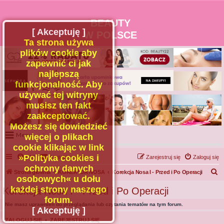
BEAUTY
[ Akceptuję ]
W POLSCE
Ta strona używa
plików cookie aby
zapewnić ci jak
najlepszą
funkcjonalność. Aby
używać tej witryny
musisz ten fakt
zaakceptować.
Możesz się dowiedzieć
Menu
więcej o plikach
cookie klikając w link
Portal
»Polityka cookies i
FAQ
Kontakt z nami
Zarejestruj się
Zaloguj się
Facebook
ochrony danych
S
Strona główna
KOREKCJA NOSA
Korekcja Nosa I - Przed i Po Operacji
osobowych« u dołu
Regulamin
z
każdej strony naszego
Korekcja Nosa I - Przed i Po Operacji
Zapytaj administratora
u
forum.
Nie masz uprawnień do przeglądania lub czytania tematów na tym forum.
Kontakt
k
[ Akceptuję ]
a
ZALOGUJ SIĘ
•
ZAREJESTRUJ SIĘ