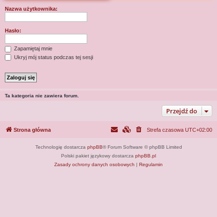
j
Nazwa użytkownika:
Hasło:
Zapamiętaj mnie
Ukryj mój status podczas tej sesji
Ta kategoria nie zawiera forum.
Przejdź do
Strona główna
Strefa czasowa
UTC+02:00
Technologię dostarcza
phpBB
® Forum Software © phpBB Limited
Polski pakiet językowy dostarcza
phpBB.pl
Zasady ochrony danych osobowych
|
Regulamin