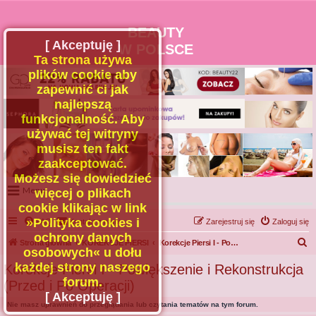
BEAUTY
[ Akceptuję ]
W POLSCE
Ta strona używa
plików cookie aby
zapewnić ci jak
najlepszą
funkcjonalność. Aby
używać tej witryny
musisz ten fakt
zaakceptować.
Możesz się dowiedzieć
Menu
więcej o plikach
cookie klikając w link
Portal
»Polityka cookies i
FAQ
Kontakt z nami
Zarejestruj się
Zaloguj się
Facebook
ochrony danych
S
Strona główna
KOREKCJE PIERSI
Korekcje Piersi I - Powiększenie i Rekonstrukcja (Przed i Po Operacji)
osobowych« u dołu
Regulamin
z
każdej strony naszego
Korekcje Piersi I - Powiększenie i Rekonstrukcja
Zapytaj administratora
u
forum.
(Przed i Po Operacji)
Kontakt
k
[ Akceptuję ]
Nie masz uprawnień do przeglądania lub czytania tematów na tym forum.
a