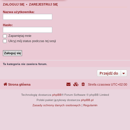
j
ZALOGUJ SIĘ
•
ZAREJESTRUJ SIĘ
Nazwa użytkownika:
Hasło:
Zapamiętaj mnie
Ukryj mój status podczas tej sesji
Ta kategoria nie zawiera forum.
Przejdź do
Strona główna
Strefa czasowa
UTC+02:00
Technologię dostarcza
phpBB
® Forum Software © phpBB Limited
Polski pakiet językowy dostarcza
phpBB.pl
Zasady ochrony danych osobowych
|
Regulamin