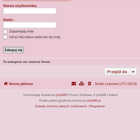
j
Nazwa użytkownika:
Hasło:
Zapamiętaj mnie
Ukryj mój status podczas tej sesji
Ta kategoria nie zawiera forum.
Przejdź do
Strona główna
Strefa czasowa
UTC+02:00
Technologię dostarcza
phpBB
® Forum Software © phpBB Limited
Polski pakiet językowy dostarcza
phpBB.pl
Zasady ochrony danych osobowych
|
Regulamin