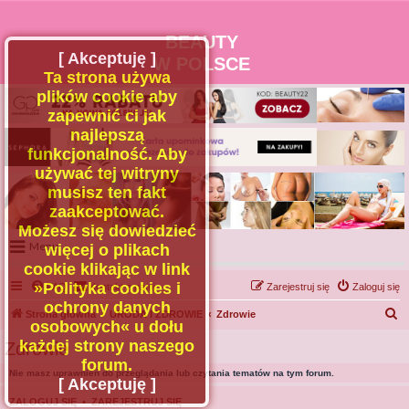
BEAUTY
[ Akceptuję ]
W POLSCE
Ta strona używa
plików cookie aby
zapewnić ci jak
najlepszą
funkcjonalność. Aby
używać tej witryny
musisz ten fakt
zaakceptować.
Możesz się dowiedzieć
Menu
więcej o plikach
cookie klikając w link
Portal
»Polityka cookies i
FAQ
Kontakt z nami
Zarejestruj się
Zaloguj się
Facebook
ochrony danych
S
Strona główna
URODA I ZDROWIE
Zdrowie
osobowych« u dołu
Regulamin
z
każdej strony naszego
Zdrowie
Zapytaj administratora
u
forum.
Nie masz uprawnień do przeglądania lub czytania tematów na tym forum.
Kontakt
k
[ Akceptuję ]
a
ZALOGUJ SIĘ
•
ZAREJESTRUJ SIĘ