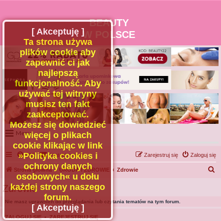
BEAUTY
[ Akceptuję ]
W POLSCE
Ta strona używa
plików cookie aby
zapewnić ci jak
najlepszą
funkcjonalność. Aby
używać tej witryny
musisz ten fakt
zaakceptować.
Możesz się dowiedzieć
Menu
więcej o plikach
cookie klikając w link
Portal
»Polityka cookies i
FAQ
Kontakt z nami
Zarejestruj się
Zaloguj się
Facebook
ochrony danych
S
Strona główna
URODA I ZDROWIE
Zdrowie
osobowych« u dołu
Regulamin
z
każdej strony naszego
Zdrowie
Zapytaj administratora
u
forum.
Nie masz uprawnień do przeglądania lub czytania tematów na tym forum.
Kontakt
k
[ Akceptuję ]
a
ZALOGUJ SIĘ
•
ZAREJESTRUJ SIĘ