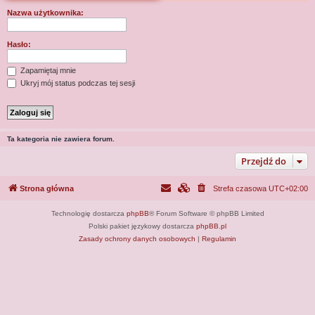
j
Nazwa użytkownika:
Hasło:
Zapamiętaj mnie
Ukryj mój status podczas tej sesji
Ta kategoria nie zawiera forum.
Przejdź do
Strona główna
Strefa czasowa
UTC+02:00
Technologię dostarcza
phpBB
® Forum Software © phpBB Limited
Polski pakiet językowy dostarcza
phpBB.pl
Zasady ochrony danych osobowych
|
Regulamin