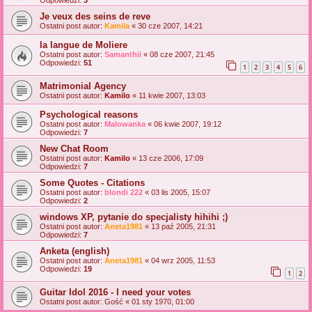
Odpowiedzi:
3
Je veux des seins de reve
Ostatni post autor:
Kamila
«
30 cze 2007, 14:21
la langue de Moliere
Ostatni post autor:
Samanthii
«
08 cze 2007, 21:45
Odpowiedzi:
51
1
2
3
4
5
6
Matrimonial Agency
Ostatni post autor:
Kamilo
«
11 kwie 2007, 13:03
Psychological reasons
Ostatni post autor:
Malowanka
«
06 kwie 2007, 19:12
Odpowiedzi:
7
New Chat Room
Ostatni post autor:
Kamilo
«
13 cze 2006, 17:09
Odpowiedzi:
7
Some Quotes - Citations
Ostatni post autor:
blondi 222
«
03 lis 2005, 15:07
Odpowiedzi:
2
windows XP, pytanie do specjalisty hihihi ;)
Ostatni post autor:
Aneta1981
«
13 paź 2005, 21:31
Odpowiedzi:
7
Anketa (english)
Ostatni post autor:
Aneta1981
«
04 wrz 2005, 11:53
Odpowiedzi:
19
1
2
Guitar Idol 2016 - I need your votes
Ostatni post autor:
Gość
«
01 sty 1970, 01:00