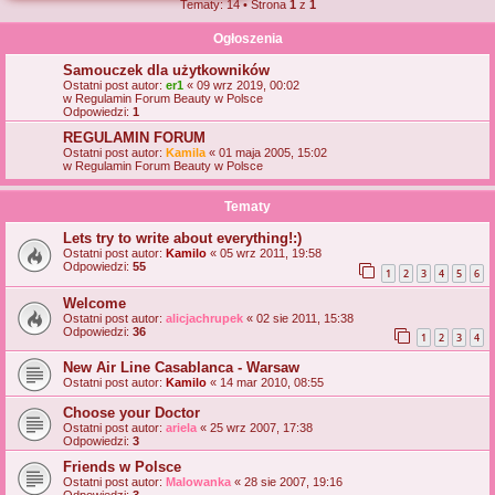
Tematy: 14 • Strona
1
z
1
j
Ogłoszenia
Samouczek dla użytkowników
Ostatni post autor:
er1
«
09 wrz 2019, 00:02
w
Regulamin Forum Beauty w Polsce
Odpowiedzi:
1
REGULAMIN FORUM
Ostatni post autor:
Kamila
«
01 maja 2005, 15:02
w
Regulamin Forum Beauty w Polsce
Tematy
Lets try to write about everything!:)
Ostatni post autor:
Kamilo
«
05 wrz 2011, 19:58
Odpowiedzi:
55
1
2
3
4
5
6
Welcome
Ostatni post autor:
alicjachrupek
«
02 sie 2011, 15:38
Odpowiedzi:
36
1
2
3
4
New Air Line Casablanca - Warsaw
Ostatni post autor:
Kamilo
«
14 mar 2010, 08:55
Choose your Doctor
Ostatni post autor:
ariela
«
25 wrz 2007, 17:38
Odpowiedzi:
3
Friends w Polsce
Ostatni post autor:
Malowanka
«
28 sie 2007, 19:16