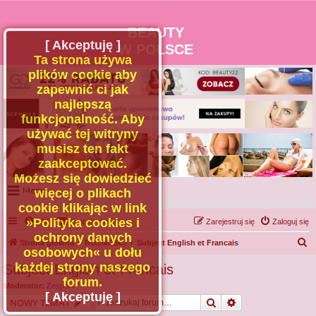
BEAUTY
[ Akceptuję ]
W POLSCE
Ta strona używa
plików cookie aby
zapewnić ci jak
najlepszą
funkcjonalność. Aby
używać tej witryny
musisz ten fakt
zaakceptować.
Możesz się dowiedzieć
Menu
więcej o plikach
cookie klikając w link
Portal
»Polityka cookies i
FAQ
Kontakt z nami
Zarejestruj się
Zaloguj się
Facebook
ochrony danych
S
Strona główna
RÓŻNOŚCI
Subject English et Francais
osobowych« u dołu
Regulamin
z
każdej strony naszego
Subject English et Francais
Zapytaj administratora
u
forum.
Moderator:
Zespół I
Kontakt
k
[ Akceptuję ]
Szukaj
Wyszukiwanie z
NOWY TEMAT
a