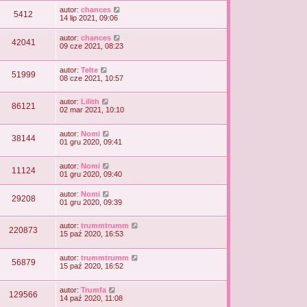
autor:
chances
5412
14 lip 2021, 09:06
autor:
chances
42041
09 cze 2021, 08:23
autor:
Telte
51999
08 cze 2021, 10:57
autor:
Lilith
86121
02 mar 2021, 10:10
autor:
Nomi
38144
01 gru 2020, 09:41
autor:
Nomi
11124
01 gru 2020, 09:40
autor:
Nomi
29208
01 gru 2020, 09:39
autor:
trummtrumm
220873
15 paź 2020, 16:53
autor:
trummtrumm
56879
15 paź 2020, 16:52
autor:
Trumfa
129566
14 paź 2020, 11:08