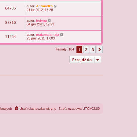
autor:
Antonelka
84735
21 lut 2012, 17:28
autor:
jedyna
87316
04 gru 2011, 17:23
autor:
majamajamaja
11254
23 paź 2011, 17:03
1
2
3
Następna
Tematy: 104
Przejdź do
sobowych
Usuń ciasteczka witryny
Strefa czasowa
UTC+02:00