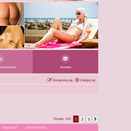
inistratora
Kontakt
Zarejestruj się
Zaloguj się
1
2
3
Następna
Tematy: 104
ODSŁONY
OSTATNI POST