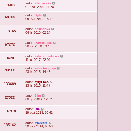
autor:
Klameczka
13483
01 kwie 2019, 21:20
autor:
Syda
69189
05 mar 2019, 16:47
autor:
bellisanka
118165
04 lis 2018, 02:14
autor:
izaBella456
97070
28 sie 2018, 09:13
autor:
lady_strawberry
8420
11 lut 2017, 22:04
autor:
kobietazpasja
93568
23 lis 2015, 14:45
autor:
cyryl-bea
133689
13 lis 2015, 11:49
autor:
23m
82200
08 gru 2014, 12:02
autor:
jsia
107978
19 paź 2014, 19:41
autor:
Michitka
185162
30 wrz 2014, 10:56