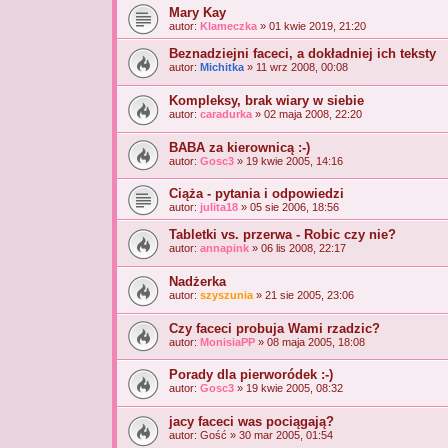
Mary Kay
autor:
Klameczka
» 01 kwie 2019, 21:20
Beznadziejni faceci, a dokładniej ich teksty
autor:
Michitka
» 11 wrz 2008, 00:08
Kompleksy, brak wiary w siebie
autor:
caradurka
» 02 maja 2008, 22:20
BABA za kierownicą :-)
autor:
Gosc3
» 19 kwie 2005, 14:16
Ciąża - pytania i odpowiedzi
autor:
julita18
» 05 sie 2006, 18:56
Tabletki vs. przerwa - Robic czy nie?
autor:
annapink
» 06 lis 2008, 22:17
Nadżerka
autor:
szyszunia
» 21 sie 2005, 23:06
Czy faceci probuja Wami rzadzic?
autor:
MonisiaPP
» 08 maja 2005, 18:08
Porady dla pierworódek :-)
autor:
Gosc3
» 19 kwie 2005, 08:32
jacy faceci was pociągają?
autor:
Gość
» 30 mar 2005, 01:54