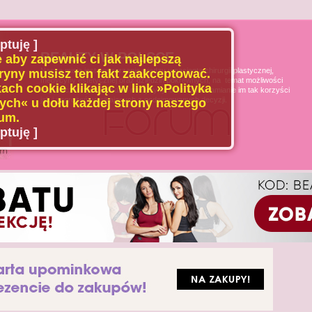
ptuję ]
BEAUTY W POLSCE
 aby zapewnić ci jak najlepszą
Naszą misją jest poszerzanie wiedzy u pacjenta chirurgii plastycznej,
ryny musisz ten fakt zaakceptować.
medycyny estetycznej oraz dziedzin pokrewnych, na temat możliwości
ach cookie klikając w link »Polityka
i ograniczeń tych dziedzin medycyny, oraz uświadamianie im tak korzyści
jak i zagrożeń wynikających z podejmowanych decyzji.
ch« u dołu każdej strony naszego
um.
ptuję ]