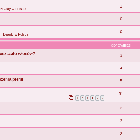
1
Beauty w Polsce
0
0
m Beauty w Polsce
ODPOWIEDZI
tłuszczało włosów?
3
4
zenia piersi
5
51
1
2
3
4
5
6
2
3
2