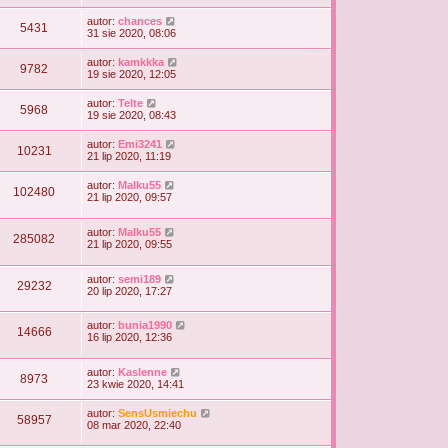
autor:
chances
5431
31 sie 2020, 08:06
autor:
kamkkka
9782
19 sie 2020, 12:05
autor:
Telte
5968
19 sie 2020, 08:43
autor:
Emi3241
10231
21 lip 2020, 11:19
autor:
Malku55
102480
21 lip 2020, 09:57
autor:
Malku55
285082
21 lip 2020, 09:55
autor:
semi189
29232
20 lip 2020, 17:27
autor:
bunia1990
14666
16 lip 2020, 12:36
autor:
Kaslenne
8973
23 kwie 2020, 14:41
autor:
SensUsmiechu
58957
08 mar 2020, 22:40