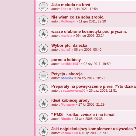
Jaka metoda na brwi
autor:
Telte
» 13 lip 2021, 12:54
Nie wiem co ze sobą zrobic.
autor:
Rollergirl
» 11 gru 2011, 19:20
wasze ulubione kosmetyki pod prysznic
autor:
marisia
» 09 mar 2009, 23:24
Wybor plci dziecka
autor:
laura7
» 08 sty 2008, 00:40
porno a kobiety
autor:
kasikkk1987
» 02 sty 2011, 19:59
Petycja - aborcja
autor:
babina7
» 24 sty 2017, 18:50
Preparaty na powiększenie piersi ??to działa
autor:
zaczarowana00
» 26 paź 2008, 11:51
Ideał kobiecej urody
autor:
Morgane
» 17 lut 2005, 21:29
* PMS - krotko, zwiezle i na temat
autor:
Nicole
» 23 wrz 2005, 00:33
Jaki najpiekniejszy komplement uslyszalas 
autor:
kasia40000
» 10 lip 2005, 21:09