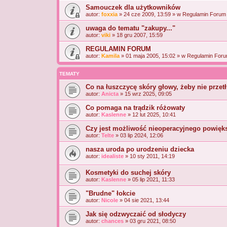
Samouczek dla użytkowników
autor:
foxxia
» 24 cze 2009, 13:59 » w
Regulamin Forum 
uwaga do tematu "zakupy..."
autor:
viki
» 18 gru 2007, 15:59
REGULAMIN FORUM
autor:
Kamila
» 01 maja 2005, 15:02 » w
Regulamin Foru
TEMATY
Co na łuszczycę skóry głowy, żeby nie prze
autor:
Anicta
» 15 wrz 2025, 09:05
Co pomaga na trądzik różowaty
autor:
Kaslenne
» 12 lut 2025, 10:41
Czy jest możliwość nieoperacyjnego powięks
autor:
Telte
» 03 lip 2024, 12:06
nasza uroda po urodzeniu dziecka
autor:
idealiste
» 10 sty 2011, 14:19
Kosmetyki do suchej skóry
autor:
Kaslenne
» 05 lip 2021, 11:33
"Brudne" łokcie
autor:
Nicole
» 04 sie 2021, 13:44
Jak się odzwyczaić od słodyczy
autor:
chances
» 03 gru 2021, 08:50