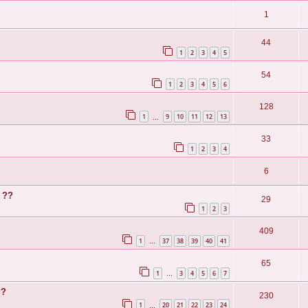
1
44
1
2
3
4
5
54
1
2
3
4
5
6
128
1
9
10
11
12
13
…
33
1
2
3
4
6
 ??
29
1
2
3
409
1
37
38
39
40
41
…
65
1
3
4
5
6
7
…
??
230
1
20
21
22
23
24
…