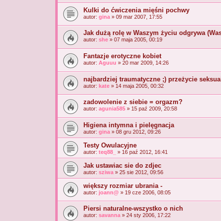
Kulki do ćwiczenia mięśni pochwy
autor:
gina
» 09 mar 2007, 17:55
Jak dużą rolę w Waszym życiu odgrywa (Was
autor:
she
» 07 maja 2005, 00:19
Fantazje erotyczne kobiet
autor:
Aguuu
» 20 mar 2009, 14:26
najbardziej traumatyczne ;) przeżycie seksua
autor:
kate
» 14 maja 2005, 00:32
zadowolenie z siebie = orgazm?
autor:
agunia585
» 15 paź 2009, 20:58
Higiena intymna i pielęgnacja
autor:
gina
» 08 gru 2012, 09:26
Testy Owulacyjne
autor:
teq88_
» 16 paź 2012, 16:41
Jak ustawiac sie do zdjec
autor:
sziwa
» 25 sie 2012, 09:56
większy rozmiar ubrania -
autor:
joann@
» 19 cze 2006, 08:05
Piersi naturalne-wszystko o nich
autor:
savanna
» 24 sty 2006, 17:22