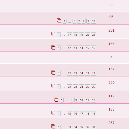
0
96
1
6
7
8
9
10
…
201
1
17
18
19
20
21
…
155
1
12
13
14
15
16
…
4
157
1
12
13
14
15
16
…
250
1
22
23
24
25
26
…
119
1
8
9
10
11
12
…
183
1
15
16
17
18
19
…
367
1
33
34
35
36
37
…