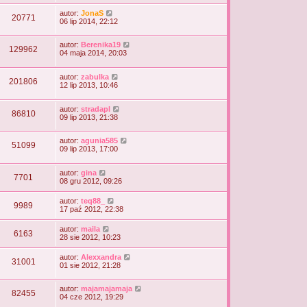
autor:
JonaS
20771
06 lip 2014, 22:12
autor:
Berenika19
129962
04 maja 2014, 20:03
autor:
zabulka
201806
12 lip 2013, 10:46
autor:
stradapl
86810
09 lip 2013, 21:38
autor:
agunia585
51099
09 lip 2013, 17:00
autor:
gina
7701
08 gru 2012, 09:26
autor:
teq88_
9989
17 paź 2012, 22:38
autor:
maila
6163
28 sie 2012, 10:23
autor:
Alexxandra
31001
01 sie 2012, 21:28
autor:
majamajamaja
82455
04 cze 2012, 19:29