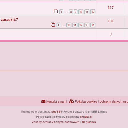
117
1
8
9
10
11
12
…
 zaradzić?
131
1
10
11
12
13
14
…
8
Kontakt z nami
Polityka cookies i ochrony danych o
Technologię dostarcza
phpBB
® Forum Software © phpBB Limited
Polski pakiet językowy dostarcza
phpBB.pl
Zasady ochrony danych osobowych
|
Regulamin