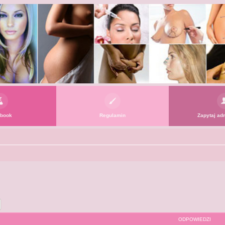
book
Regulamin
Zapytaj adm
j
Wyszukiwanie zaawansowane
ODPOWIEDZI