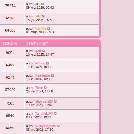
autor:
er1
75274
09 wrz 2019, 00:02
autor:
viki
6536
18 gru 2007, 15:59
autor:
Kamila
64109
01 maja 2005, 15:02
ODSŁONY
OSTATNI POST
autor:
gali
9091
18 wrz 2025, 14:47
autor:
Ninavi
6499
14 lip 2025, 15:14
autor:
Kaslenne
6273
15 lip 2024, 10:30
autor:
Telte
57020
26 sty 2024, 14:06
autor:
Marcysia23
7565
19 sie 2023, 22:07
autor:
Ta_alicjaPli
6940
08 lip 2022, 10:21
autor:
VickyVictoria
6050
03 gru 2021, 17:50