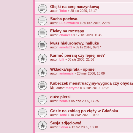
Olejki na cerę naczynkową
autor:
Telte
» 28 sie 2020, 14:17
Sucha pochwa.
autor:
Lubiewotrek
» 30 cze 2016, 22:59
Efekty na rozstępy
autor:
chances
» 17 sie 2020, 11:45
kwas hialuronowy, halluks
autor:
aniela32
» 09 lis 2016, 09:37
Karmić piersią czy lepiej nie?
autor:
Lili
» 08 sie 2005, 21:56
Wkładka/spirala - opinie!
autor:
aniamaja
» 23 mar 2006, 13:09
Kubeczek menstruacyjny-wygoda czy ohyda
autor:
marryme
» 30 sie 2010, 17:26
duże piersi
autor:
zenia
» 05 cze 2005, 17:25
Gdzie na zabieg po ciąży w Gdańsku
autor:
Telte
» 10 kwie 2020, 10:32
Sesja zdjęciowa!
autor:
Sarka
» 12 sie 2005, 18:10