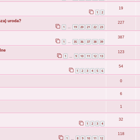
19
1
2
za) uroda?
227
1
19
20
21
22
23
…
387
1
35
36
37
38
39
…
lne
123
1
9
10
11
12
13
…
54
1
2
3
4
5
6
0
6
1
32
1
2
3
4
118
1
8
9
10
11
12
…