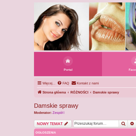
Portal
Face
Więcej…
FAQ
Kontakt z nami
Strona główna
RÓŻNOŚCI
Damskie sprawy
Damskie sprawy
Moderator:
Zespół I
Szuka
NOWY TEMAT
OGŁOSZENIA