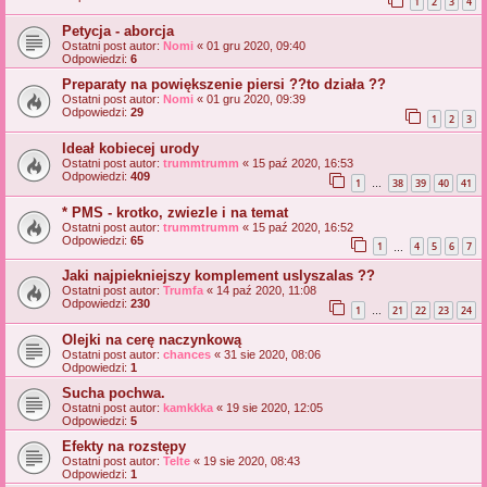
1
2
3
4
Petycja - aborcja
Ostatni post autor:
Nomi
«
01 gru 2020, 09:40
Odpowiedzi:
6
Preparaty na powiększenie piersi ??to działa ??
Ostatni post autor:
Nomi
«
01 gru 2020, 09:39
Odpowiedzi:
29
1
2
3
Ideał kobiecej urody
Ostatni post autor:
trummtrumm
«
15 paź 2020, 16:53
Odpowiedzi:
409
1
38
39
40
41
…
* PMS - krotko, zwiezle i na temat
Ostatni post autor:
trummtrumm
«
15 paź 2020, 16:52
Odpowiedzi:
65
1
4
5
6
7
…
Jaki najpiekniejszy komplement uslyszalas ??
Ostatni post autor:
Trumfa
«
14 paź 2020, 11:08
Odpowiedzi:
230
1
21
22
23
24
…
Olejki na cerę naczynkową
Ostatni post autor:
chances
«
31 sie 2020, 08:06
Odpowiedzi:
1
Sucha pochwa.
Ostatni post autor:
kamkkka
«
19 sie 2020, 12:05
Odpowiedzi:
5
Efekty na rozstępy
Ostatni post autor:
Telte
«
19 sie 2020, 08:43
Odpowiedzi:
1