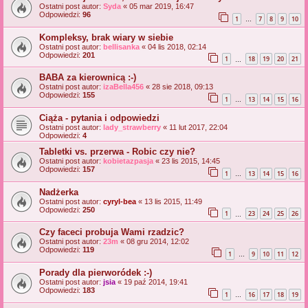
Ostatni post autor:
Syda
«
05 mar 2019, 16:47
Odpowiedzi:
96
1
7
8
9
10
…
Kompleksy, brak wiary w siebie
Ostatni post autor:
bellisanka
«
04 lis 2018, 02:14
Odpowiedzi:
201
1
18
19
20
21
…
BABA za kierownicą :-)
Ostatni post autor:
izaBella456
«
28 sie 2018, 09:13
Odpowiedzi:
155
1
13
14
15
16
…
Ciąża - pytania i odpowiedzi
Ostatni post autor:
lady_strawberry
«
11 lut 2017, 22:04
Odpowiedzi:
4
Tabletki vs. przerwa - Robic czy nie?
Ostatni post autor:
kobietazpasja
«
23 lis 2015, 14:45
Odpowiedzi:
157
1
13
14
15
16
…
Nadżerka
Ostatni post autor:
cyryl-bea
«
13 lis 2015, 11:49
Odpowiedzi:
250
1
23
24
25
26
…
Czy faceci probuja Wami rzadzic?
Ostatni post autor:
23m
«
08 gru 2014, 12:02
Odpowiedzi:
119
1
9
10
11
12
…
Porady dla pierworódek :-)
Ostatni post autor:
jsia
«
19 paź 2014, 19:41
Odpowiedzi:
183
1
16
17
18
19
…