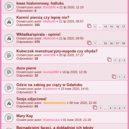
kwas hialuronowy, halluks
Ostatni post autor:
Emi3241
«
21 lip 2020, 11:19
Odpowiedzi:
6
Karmić piersią czy lepiej nie?
Ostatni post autor:
Malku55
«
21 lip 2020, 09:57
Odpowiedzi:
165
1
14
15
16
17
…
Wkładka/spirala - opinie!
Ostatni post autor:
Malku55
«
21 lip 2020, 09:55
Odpowiedzi:
570
1
55
56
57
58
…
Kubeczek menstruacyjny-wygoda czy ohyda?
Ostatni post autor:
semi189
«
20 lip 2020, 17:27
Odpowiedzi:
28
1
2
3
duże piersi
Ostatni post autor:
bunia1990
«
16 lip 2020, 12:36
Odpowiedzi:
10
1
2
Gdzie na zabieg po ciąży w Gdańsku
Ostatni post autor:
Kaslenne
«
23 kwie 2020, 14:41
Odpowiedzi:
5
Sesja zdjęciowa!
Ostatni post autor:
SensUsmiechu
«
08 mar 2020, 22:40
Odpowiedzi:
65
1
4
5
6
7
…
Mary Kay
Ostatni post autor:
Klameczka
«
01 kwie 2019, 21:20
Beznadziejni faceci, a dokładniej ich teksty