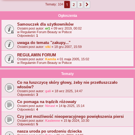
1
2
3
Następna
Tematy: 104
j
Ogłoszenia
Samouczek dla użytkowników
Ostatni post autor:
er1
«
09 wrz 2019, 00:02
w
Regulamin Forum Beauty w Polsce
Odpowiedzi:
1
uwaga do tematu "zakupy..."
Ostatni post autor:
viki
«
18 gru 2007, 15:59
REGULAMIN FORUM
Ostatni post autor:
Kamila
«
01 maja 2005, 15:02
w
Regulamin Forum Beauty w Polsce
Tematy
Co na łuszczycę skóry głowy, żeby nie przetłuszczało
włosów?
Ostatni post autor:
gali
«
18 wrz 2025, 14:47
Odpowiedzi:
3
Co pomaga na trądzik różowaty
Ostatni post autor:
Ninavi
«
14 lip 2025, 15:14
Odpowiedzi:
4
Czy jest możliwość nieoperacyjnego powiększenia piersi
Ostatni post autor:
Kaslenne
«
15 lip 2024, 10:30
Odpowiedzi:
5
nasza uroda po urodzeniu dziecka