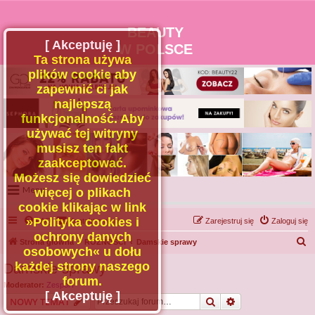
BEAUTY
[ Akceptuję ]
W POLSCE
Ta strona używa
plików cookie aby
zapewnić ci jak
najlepszą
funkcjonalność. Aby
używać tej witryny
musisz ten fakt
zaakceptować.
Możesz się dowiedzieć
Menu
więcej o plikach
cookie klikając w link
Portal
»Polityka cookies i
FAQ
Kontakt z nami
Zarejestruj się
Zaloguj się
Facebook
ochrony danych
S
Strona główna
RÓŻNOŚCI
Damskie sprawy
osobowych« u dołu
Regulamin
z
każdej strony naszego
Damskie sprawy
Zapytaj administratora
u
forum.
Moderator:
Zespół I
Kontakt
k
[ Akceptuję ]
Szukaj
Wyszukiwanie z
NOWY TEMAT
a