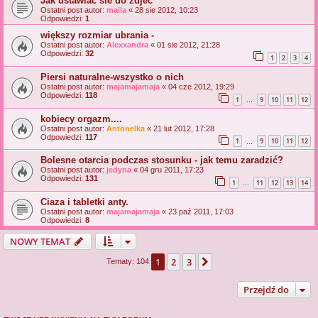
Jak ustawiac sie do zdjec
Ostatni post autor:
maila
«
28 sie 2012, 10:23
Odpowiedzi:
1
większy rozmiar ubrania -
Ostatni post autor:
Alexxandra
«
01 sie 2012, 21:28
Odpowiedzi:
32
1
2
3
4
Piersi naturalne-wszystko o nich
Ostatni post autor:
majamajamaja
«
04 cze 2012, 19:29
Odpowiedzi:
118
1
9
10
11
12
…
kobiecy orgazm....
Ostatni post autor:
Antonelka
«
21 lut 2012, 17:28
Odpowiedzi:
117
1
9
10
11
12
…
Bolesne otarcia podczas stosunku - jak temu zaradzić?
Ostatni post autor:
jedyna
«
04 gru 2011, 17:23
Odpowiedzi:
131
1
11
12
13
14
…
Ciaza i tabletki anty.
Ostatni post autor:
majamajamaja
«
23 paź 2011, 17:03
Odpowiedzi:
8
NOWY TEMAT
1
2
3
Następna
Tematy: 104
Przejdź do