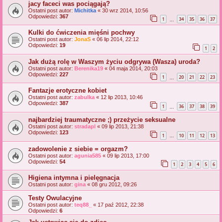
jacy faceci was pociągają?
Ostatni post autor:
Michitka
«
30 wrz 2014, 10:56
Odpowiedzi:
367
1
34
35
36
37
…
Kulki do ćwiczenia mięśni pochwy
Ostatni post autor:
JonaS
«
06 lip 2014, 22:12
Odpowiedzi:
19
1
2
Jak dużą rolę w Waszym życiu odgrywa (Wasza) uroda?
Ostatni post autor:
Berenika19
«
04 maja 2014, 20:03
Odpowiedzi:
227
1
20
21
22
23
…
Fantazje erotyczne kobiet
Ostatni post autor:
zabulka
«
12 lip 2013, 10:46
Odpowiedzi:
387
1
36
37
38
39
…
najbardziej traumatyczne ;) przeżycie seksualne
Ostatni post autor:
stradapl
«
09 lip 2013, 21:38
Odpowiedzi:
123
1
10
11
12
13
…
zadowolenie z siebie = orgazm?
Ostatni post autor:
agunia585
«
09 lip 2013, 17:00
Odpowiedzi:
54
1
2
3
4
5
6
Higiena intymna i pielęgnacja
Ostatni post autor:
gina
«
08 gru 2012, 09:26
Testy Owulacyjne
Ostatni post autor:
teq88_
«
17 paź 2012, 22:38
Odpowiedzi:
6