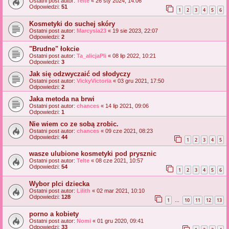
Ostatni post autor:
Telte
«
26 sty 2024, 14:06
Odpowiedzi:
51
1
2
3
4
5
6
Kosmetyki do suchej skóry
Ostatni post autor:
Marcysia23
«
19 sie 2023, 22:07
Odpowiedzi:
2
"Brudne" łokcie
Ostatni post autor:
Ta_alicjaPli
«
08 lip 2022, 10:21
Odpowiedzi:
3
Jak się odzwyczaić od słodyczy
Ostatni post autor:
VickyVictoria
«
03 gru 2021, 17:50
Odpowiedzi:
2
Jaka metoda na brwi
Ostatni post autor:
chances
«
14 lip 2021, 09:06
Odpowiedzi:
1
Nie wiem co ze sobą zrobic.
Ostatni post autor:
chances
«
09 cze 2021, 08:23
Odpowiedzi:
44
1
2
3
4
5
wasze ulubione kosmetyki pod prysznic
Ostatni post autor:
Telte
«
08 cze 2021, 10:57
Odpowiedzi:
54
1
2
3
4
5
6
Wybor plci dziecka
Ostatni post autor:
Lilith
«
02 mar 2021, 10:10
Odpowiedzi:
128
1
10
11
12
13
…
porno a kobiety
Ostatni post autor:
Nomi
«
01 gru 2020, 09:41
Odpowiedzi:
33