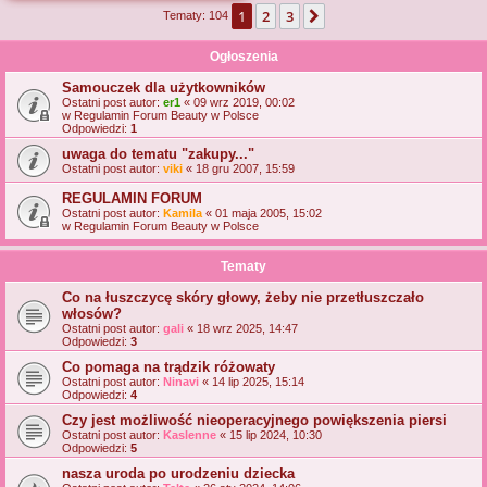
1
2
3
Następna
Tematy: 104
j
Ogłoszenia
Samouczek dla użytkowników
Ostatni post autor:
er1
«
09 wrz 2019, 00:02
w
Regulamin Forum Beauty w Polsce
Odpowiedzi:
1
uwaga do tematu "zakupy..."
Ostatni post autor:
viki
«
18 gru 2007, 15:59
REGULAMIN FORUM
Ostatni post autor:
Kamila
«
01 maja 2005, 15:02
w
Regulamin Forum Beauty w Polsce
Tematy
Co na łuszczycę skóry głowy, żeby nie przetłuszczało
włosów?
Ostatni post autor:
gali
«
18 wrz 2025, 14:47
Odpowiedzi:
3
Co pomaga na trądzik różowaty
Ostatni post autor:
Ninavi
«
14 lip 2025, 15:14
Odpowiedzi:
4
Czy jest możliwość nieoperacyjnego powiększenia piersi
Ostatni post autor:
Kaslenne
«
15 lip 2024, 10:30
Odpowiedzi:
5
nasza uroda po urodzeniu dziecka