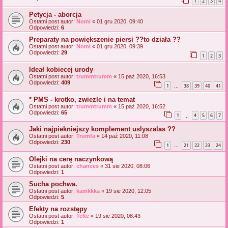
1
2
3
4
Petycja - aborcja
Ostatni post autor:
Nomi
«
01 gru 2020, 09:40
Odpowiedzi:
6
Preparaty na powiększenie piersi ??to działa ??
Ostatni post autor:
Nomi
«
01 gru 2020, 09:39
Odpowiedzi:
29
1
2
3
Ideał kobiecej urody
Ostatni post autor:
trummtrumm
«
15 paź 2020, 16:53
Odpowiedzi:
409
1
38
39
40
41
…
* PMS - krotko, zwiezle i na temat
Ostatni post autor:
trummtrumm
«
15 paź 2020, 16:52
Odpowiedzi:
65
1
4
5
6
7
…
Jaki najpiekniejszy komplement uslyszalas ??
Ostatni post autor:
Trumfa
«
14 paź 2020, 11:08
Odpowiedzi:
230
1
21
22
23
24
…
Olejki na cerę naczynkową
Ostatni post autor:
chances
«
31 sie 2020, 08:06
Odpowiedzi:
1
Sucha pochwa.
Ostatni post autor:
kamkkka
«
19 sie 2020, 12:05
Odpowiedzi:
5
Efekty na rozstępy
Ostatni post autor:
Telte
«
19 sie 2020, 08:43
Odpowiedzi:
1