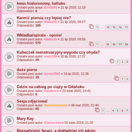
kwas hialuronowy, halluks
Ostatni post autor:
Emi3241
«
21 lip 2020, 11:19
Odpowiedzi:
6
Karmić piersią czy lepiej nie?
Ostatni post autor:
Malku55
«
21 lip 2020, 09:57
Odpowiedzi:
165
1
14
15
16
17
…
Wkładka/spirala - opinie!
Ostatni post autor:
Malku55
«
21 lip 2020, 09:55
Odpowiedzi:
570
1
55
56
57
58
…
Kubeczek menstruacyjny-wygoda czy ohyda?
Ostatni post autor:
semi189
«
20 lip 2020, 17:27
Odpowiedzi:
28
1
2
3
duże piersi
Ostatni post autor:
bunia1990
«
16 lip 2020, 12:36
Odpowiedzi:
10
1
2
Gdzie na zabieg po ciąży w Gdańsku
Ostatni post autor:
Kaslenne
«
23 kwie 2020, 14:41
Odpowiedzi:
5
Sesja zdjęciowa!
Ostatni post autor:
SensUsmiechu
«
08 mar 2020, 22:40
Odpowiedzi:
65
1
4
5
6
7
…
Mary Kay
Ostatni post autor:
Klameczka
«
01 kwie 2019, 21:20
Beznadziejni faceci, a dokładniej ich teksty