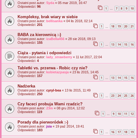
Ostatni post autor:
Syda
«
05 mar 2019, 16:47
Odpowiedzi:
96
1
7
8
9
10
…
Kompleksy, brak wiary w siebie
Ostatni post autor:
bellisanka
«
04 lis 2018, 02:14
Odpowiedzi:
201
1
18
19
20
21
…
BABA za kierownicą :-)
Ostatni post autor:
izaBella456
«
28 sie 2018, 09:13
Odpowiedzi:
155
1
13
14
15
16
…
Ciąża - pytania i odpowiedzi
Ostatni post autor:
lady_strawberry
«
11 lut 2017, 22:04
Odpowiedzi:
4
Tabletki vs. przerwa - Robic czy nie?
Ostatni post autor:
kobietazpasja
«
23 lis 2015, 14:45
Odpowiedzi:
157
1
13
14
15
16
…
Nadżerka
Ostatni post autor:
cyryl-bea
«
13 lis 2015, 11:49
Odpowiedzi:
250
1
23
24
25
26
…
Czy faceci probuja Wami rzadzic?
Ostatni post autor:
23m
«
08 gru 2014, 12:02
Odpowiedzi:
119
1
9
10
11
12
…
Porady dla pierworódek :-)
Ostatni post autor:
jsia
«
19 paź 2014, 19:41
Odpowiedzi:
183
1
16
17
18
19
…