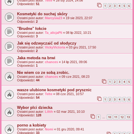
Ostatni post autor:
Telte
«
26 sty 2024, 14:06
Odpowiedzi:
51
1
2
3
4
5
6
Kosmetyki do suchej skóry
Ostatni post autor:
Marcysia23
«
19 sie 2023, 22:07
Odpowiedzi:
2
"Brudne" łokcie
Ostatni post autor:
Ta_alicjaPli
«
08 lip 2022, 10:21
Odpowiedzi:
3
Jak się odzwyczaić od słodyczy
Ostatni post autor:
VickyVictoria
«
03 gru 2021, 17:50
Odpowiedzi:
2
Jaka metoda na brwi
Ostatni post autor:
chances
«
14 lip 2021, 09:06
Odpowiedzi:
1
Nie wiem co ze sobą zrobic.
Ostatni post autor:
chances
«
09 cze 2021, 08:23
Odpowiedzi:
44
1
2
3
4
5
wasze ulubione kosmetyki pod prysznic
Ostatni post autor:
Telte
«
08 cze 2021, 10:57
Odpowiedzi:
54
1
2
3
4
5
6
Wybor plci dziecka
Ostatni post autor:
Lilith
«
02 mar 2021, 10:10
Odpowiedzi:
128
1
10
11
12
13
…
porno a kobiety
Ostatni post autor:
Nomi
«
01 gru 2020, 09:41
Odpowiedzi:
33