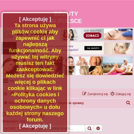
BEAUTY
[ Akceptuję ]
W POLSCE
Ta strona używa
plików cookie aby
zapewnić ci jak
najlepszą
funkcjonalność. Aby
używać tej witryny
musisz ten fakt
zaakceptować.
Możesz się dowiedzieć
Menu
więcej o plikach
cookie klikając w link
Portal
»Polityka cookies i
FAQ
Kontakt z nami
Zarejestruj się
Zaloguj się
Facebook
ochrony danych
S
Strona główna
RÓŻNOŚCI
Damskie sprawy
osobowych« u dołu
Regulamin
z
każdej strony naszego
Damskie sprawy
Zapytaj administratora
u
forum.
Moderator:
Zespół I
Kontakt
k
[ Akceptuję ]
Szukaj
Wyszukiwanie z
NOWY TEMAT
a