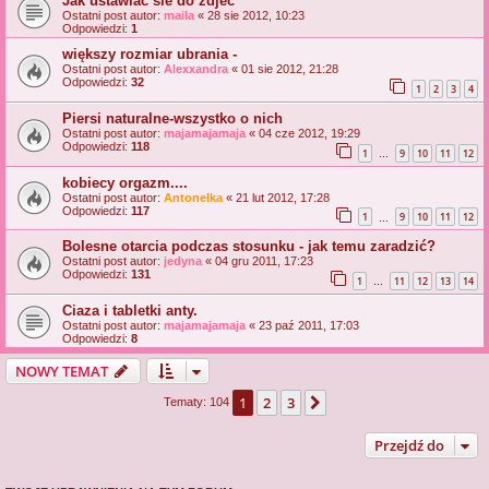
Jak ustawiac sie do zdjec
Ostatni post autor:
maila
«
28 sie 2012, 10:23
Odpowiedzi:
1
większy rozmiar ubrania -
Ostatni post autor:
Alexxandra
«
01 sie 2012, 21:28
Odpowiedzi:
32
1
2
3
4
Piersi naturalne-wszystko o nich
Ostatni post autor:
majamajamaja
«
04 cze 2012, 19:29
Odpowiedzi:
118
1
9
10
11
12
…
kobiecy orgazm....
Ostatni post autor:
Antonelka
«
21 lut 2012, 17:28
Odpowiedzi:
117
1
9
10
11
12
…
Bolesne otarcia podczas stosunku - jak temu zaradzić?
Ostatni post autor:
jedyna
«
04 gru 2011, 17:23
Odpowiedzi:
131
1
11
12
13
14
…
Ciaza i tabletki anty.
Ostatni post autor:
majamajamaja
«
23 paź 2011, 17:03
Odpowiedzi:
8
NOWY TEMAT
1
2
3
Następna
Tematy: 104
Przejdź do