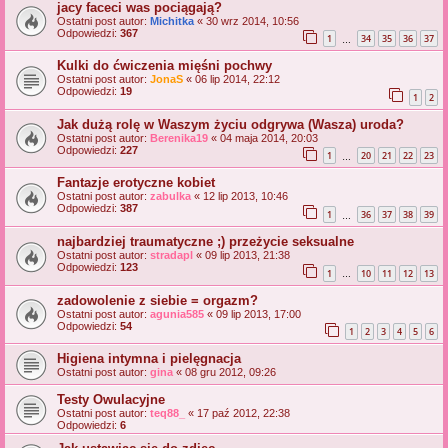
jacy faceci was pociągają?
Ostatni post autor:
Michitka
«
30 wrz 2014, 10:56
Odpowiedzi:
367
1
34
35
36
37
…
Kulki do ćwiczenia mięśni pochwy
Ostatni post autor:
JonaS
«
06 lip 2014, 22:12
Odpowiedzi:
19
1
2
Jak dużą rolę w Waszym życiu odgrywa (Wasza) uroda?
Ostatni post autor:
Berenika19
«
04 maja 2014, 20:03
Odpowiedzi:
227
1
20
21
22
23
…
Fantazje erotyczne kobiet
Ostatni post autor:
zabulka
«
12 lip 2013, 10:46
Odpowiedzi:
387
1
36
37
38
39
…
najbardziej traumatyczne ;) przeżycie seksualne
Ostatni post autor:
stradapl
«
09 lip 2013, 21:38
Odpowiedzi:
123
1
10
11
12
13
…
zadowolenie z siebie = orgazm?
Ostatni post autor:
agunia585
«
09 lip 2013, 17:00
Odpowiedzi:
54
1
2
3
4
5
6
Higiena intymna i pielęgnacja
Ostatni post autor:
gina
«
08 gru 2012, 09:26
Testy Owulacyjne
Ostatni post autor:
teq88_
«
17 paź 2012, 22:38
Odpowiedzi:
6