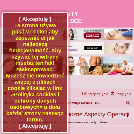
BEAUTY
[ Akceptuję ]
W POLSCE
Ta strona używa
plików cookie aby
zapewnić ci jak
najlepszą
funkcjonalność. Aby
używać tej witryny
musisz ten fakt
zaakceptować.
Możesz się dowiedzieć
Menu
więcej o plikach
cookie klikając w link
Portal
»Polityka cookies i
FAQ
Kontakt z nami
Zarejestruj się
Zaloguj się
Facebook
ochrony danych
S
Strona główna
KOREKCJA NOSA
Korekcja Nosa III - Techniczne Aspekty Operacji
osobowych« u dołu
Regulamin
z
każdej strony naszego
Korekcja Nosa III - Techniczne Aspekty Operacji
Zapytaj administratora
u
forum.
Nie masz uprawnień do przeglądania lub czytania tematów na tym forum.
Kontakt
k
[ Akceptuję ]
a
ZALOGUJ SIĘ
•
ZAREJESTRUJ SIĘ