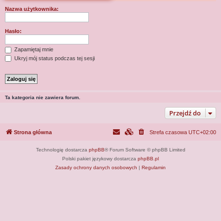
j
Nazwa użytkownika:
Hasło:
Zapamiętaj mnie
Ukryj mój status podczas tej sesji
Ta kategoria nie zawiera forum.
Przejdź do
Strona główna
Strefa czasowa
UTC+02:00
Technologię dostarcza
phpBB
® Forum Software © phpBB Limited
Polski pakiet językowy dostarcza
phpBB.pl
Zasady ochrony danych osobowych
|
Regulamin