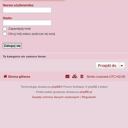
j
Nazwa użytkownika:
Hasło:
Zapamiętaj mnie
Ukryj mój status podczas tej sesji
Ta kategoria nie zawiera forum.
Przejdź do
Strona główna
Strefa czasowa
UTC+02:00
Technologię dostarcza
phpBB
® Forum Software © phpBB Limited
Polski pakiet językowy dostarcza
phpBB.pl
Zasady ochrony danych osobowych
|
Regulamin