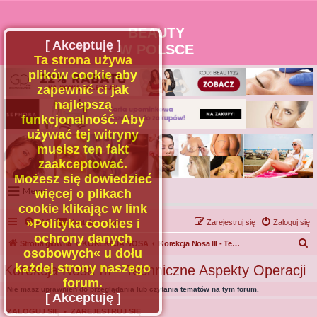
BEAUTY
[ Akceptuję ]
W POLSCE
Ta strona używa
plików cookie aby
zapewnić ci jak
najlepszą
funkcjonalność. Aby
używać tej witryny
musisz ten fakt
zaakceptować.
Możesz się dowiedzieć
Menu
więcej o plikach
cookie klikając w link
Portal
»Polityka cookies i
FAQ
Kontakt z nami
Zarejestruj się
Zaloguj się
Facebook
ochrony danych
S
Strona główna
KOREKCJA NOSA
Korekcja Nosa III - Techniczne Aspekty Operacji
osobowych« u dołu
Regulamin
z
każdej strony naszego
Korekcja Nosa III - Techniczne Aspekty Operacji
Zapytaj administratora
u
forum.
Nie masz uprawnień do przeglądania lub czytania tematów na tym forum.
Kontakt
k
[ Akceptuję ]
a
ZALOGUJ SIĘ
•
ZAREJESTRUJ SIĘ