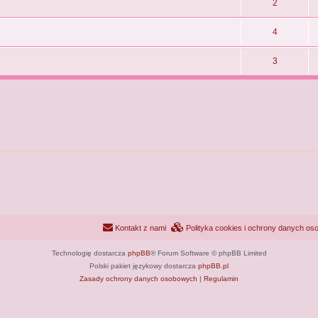
2
4
3
Kontakt z nami
Polityka cookies i ochrony danych o
Technologię dostarcza
phpBB
® Forum Software © phpBB Limited
Polski pakiet językowy dostarcza
phpBB.pl
Zasady ochrony danych osobowych
|
Regulamin