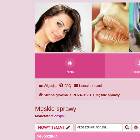
Portal
Face
Więcej…
FAQ
Kontakt z nami
Strona główna
RÓŻNOŚCI
Męskie sprawy
Męskie sprawy
Moderator:
Zespół I
Szuka
NOWY TEMAT
OGŁOSZENIA