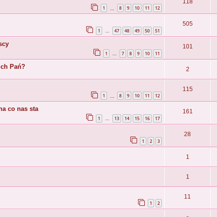
118
1
8
9
10
11
12
…
505
1
47
48
49
50
51
…
scy
101
1
7
8
9
10
11
…
oich Pań?
2
115
1
8
9
10
11
12
…
na co nas sta
161
1
13
14
15
16
17
…
28
1
2
3
1
1
11
1
2