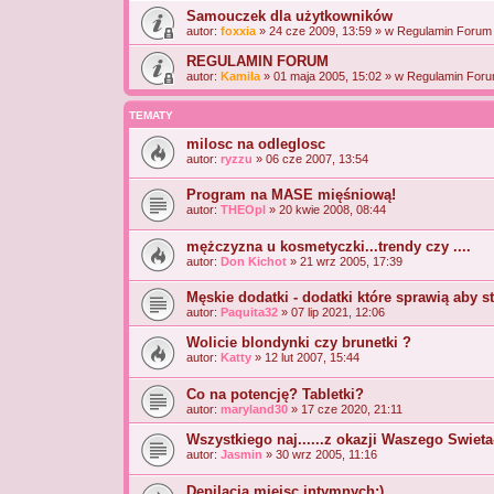
Samouczek dla użytkowników
autor:
foxxia
» 24 cze 2009, 13:59 » w
Regulamin Forum 
REGULAMIN FORUM
autor:
Kamila
» 01 maja 2005, 15:02 » w
Regulamin Foru
TEMATY
milosc na odleglosc
autor:
ryzzu
» 06 cze 2007, 13:54
Program na MASE mięśniową!
autor:
THEOpl
» 20 kwie 2008, 08:44
mężczyzna u kosmetyczki...trendy czy ....
autor:
Don Kichot
» 21 wrz 2005, 17:39
Męskie dodatki - dodatki które sprawią aby s
autor:
Paquita32
» 07 lip 2021, 12:06
Wolicie blondynki czy brunetki ?
autor:
Katty
» 12 lut 2007, 15:44
Co na potencję? Tabletki?
autor:
maryland30
» 17 cze 2020, 21:11
Wszystkiego naj......z okazji Waszego Swie
autor:
Jasmin
» 30 wrz 2005, 11:16
Depilacja miejsc intymnych;)