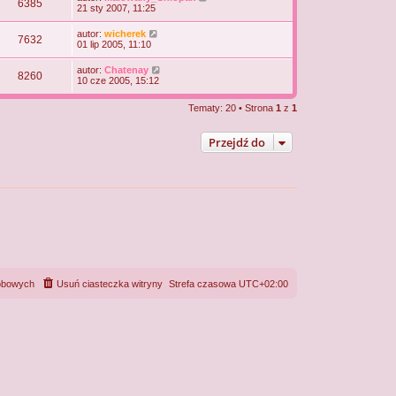
6385
21 sty 2007, 11:25
autor:
wicherek
7632
01 lip 2005, 11:10
autor:
Chatenay
8260
10 cze 2005, 15:12
Tematy: 20 • Strona
1
z
1
Przejdź do
sobowych
Usuń ciasteczka witryny
Strefa czasowa
UTC+02:00