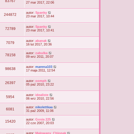
83767
27 mar 2017, 22:06
autor:
Spanky
244872
23 mar 2017, 10:44
autor:
Spanky
72789
23 mar 2017, 10:41
autor:
abanak
7079
16 lut 2017, 20:36
autor:
zabulka
78158
09 wrz 2011, 20:07
autor:
marena103
98638
17 maja 2011, 12:54
autor:
oomph
26397
05 paź 2010, 23:22
autor:
idealiste
5954
06 wrz 2010, 22:56
autor:
nikolettkaa
6081
31 paź 2009, 11:06
autor:
Gosia 225
15420
22 cze 2007, 20:03
autor:
Malowany_Chlopak