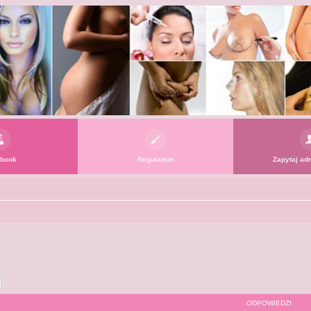
book
Regulamin
Zapytaj adm
j
Wyszukiwanie zaawansowane
ODPOWIEDZI