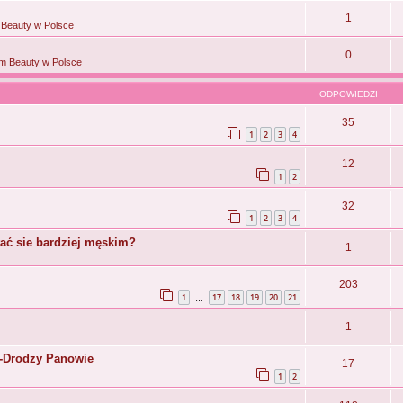
1
Beauty w Polsce
0
m Beauty w Polsce
ODPOWIEDZI
35
1
2
3
4
12
1
2
32
1
2
3
4
tać sie bardziej męskim?
1
203
1
17
18
19
20
21
…
1
ta-Drodzy Panowie
17
1
2