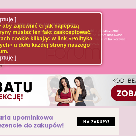
ptuję ]
BEAUTY W POLSCE
 aby zapewnić ci jak najlepszą
Naszą misją jest poszerzanie wiedzy u pacjenta chirurgii plastycznej,
ryny musisz ten fakt zaakceptować.
medycyny estetycznej oraz dziedzin pokrewnych, na temat możliwości
ach cookie klikając w link »Polityka
i ograniczeń tych dziedzin medycyny, oraz uświadamianie im tak korzyści
jak i zagrożeń wynikających z podejmowanych decyzji.
ch« u dołu każdej strony naszego
um.
ptuję ]