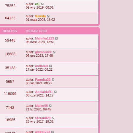
autor:
er1
75352
09 wrz 2019, 00:02
autor:
Kamila
64133
01 maja 2005, 15:02
ODSŁONY
OSTATNI POST
autor:
Malinka1223
59448
08 kwie 2024, 13:51
autor:
glamourek
18683
06 gru 2023, 17:48
autor:
andreaB
35138
17 sty 2022, 08:22
autor:
Paquita32
5657
03 sie 2021, 08:27
autor:
AdelaidaR1
119099
08 cze 2021, 14:17
autor:
Malku55
7143
21 lip 2020, 09:45
autor:
Stefan829
18985
25 wrz 2017, 19:32
autor:
aleks1723