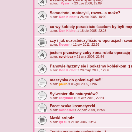
autor:
_Pysia_
» 23 cze 2006, 19:09
Samochód, motocykl, rower...a może?
autor:
Don Kichot
» 26 sie 2005, 10:02
co wy kobiety poradzicie facetom by byli mę
autor:
Don Kichot
» 18 sie 2005, 22:23
czy i jak uczestniczyliście w operacjach sw
autor:
Kocurr
» 12 sty 2011, 22:36
jestem przeciwny zeby zona robila operację
autor:
cyryl-bea
» 21 wrz 2006, 21:54
Panowie łączmy sie i pokażmy kobiełkom :) 
autor:
Don Kichot
» 20 maja 2005, 12:06
maszynka do golenia-pilne!!!
autor:
paula
» 05 gru 2005, 11:07
Sylwester dla naturystów?
autor:
easyrider
» 06 wrz 2010, 22:54
Facet szuka kosmetyczki.
autor:
michas69
» 22 paź 2009, 19:58
Meski striptiz
autor:
ryzzu
» 21 lut 2006, 23:57
Trwałe usuwanie owłosienie, ;)