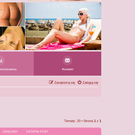
inistratora
Kontakt
Zarejestruj się
Zaloguj się
Tematy: 20 • Strona
1
z
1
ODSŁONY
OSTATNI POST