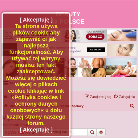
BEAUTY
[ Akceptuję ]
W POLSCE
Ta strona używa
plików cookie aby
zapewnić ci jak
najlepszą
funkcjonalność. Aby
używać tej witryny
musisz ten fakt
zaakceptować.
Możesz się dowiedzieć
Menu
więcej o plikach
cookie klikając w link
Portal
»Polityka cookies i
FAQ
Kontakt z nami
Zarejestruj się
Zaloguj się
Facebook
ochrony danych
S
Strona główna
RÓŻNOŚCI
Męskie sprawy
osobowych« u dołu
Regulamin
z
każdej strony naszego
Męskie sprawy
Zapytaj administratora
u
forum.
Moderator:
Zespół I
Kontakt
k
[ Akceptuję ]
Szukaj
Wyszukiwanie z
NOWY TEMAT
a