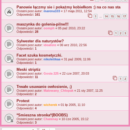
Panowie łączmy sie i pokażmy kobiełkom :) na co nas sta
Ostatni post autor:
marena103
«
17 maja 2011, 12:54
Odpowiedzi:
161
1
14
15
16
17
…
maszynka do golenia-pilne!!!
Ostatni post autor:
oomph
«
05 paź 2010, 23:22
Odpowiedzi:
28
1
2
3
Sylwester dla naturystów?
Ostatni post autor:
idealiste
«
06 wrz 2010, 22:56
Odpowiedzi:
1
Facet szuka kosmetyczki.
Ostatni post autor:
nikolettkaa
«
31 paź 2009, 11:06
Odpowiedzi:
1
Meski striptiz
Ostatni post autor:
Gosia 225
«
22 cze 2007, 20:03
Odpowiedzi:
11
1
2
Trwałe usuwanie owłosienie, ;)
Ostatni post autor:
Malowany_Chlopak
«
21 sty 2007, 11:25
Odpowiedzi:
2
Protest
Ostatni post autor:
wicherek
«
01 lip 2005, 11:10
Odpowiedzi:
4
*Smieszna stronka*(BOOBS)
Ostatni post autor:
Chatenay
«
10 cze 2005, 15:12
Odpowiedzi:
3