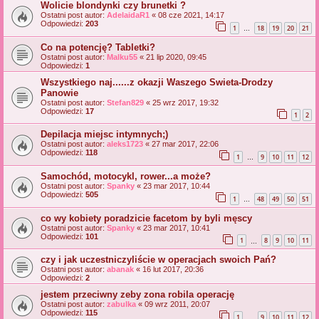
Wolicie blondynki czy brunetki ?
Ostatni post autor:
AdelaidaR1
«
08 cze 2021, 14:17
Odpowiedzi:
203
1
18
19
20
21
…
Co na potencję? Tabletki?
Ostatni post autor:
Malku55
«
21 lip 2020, 09:45
Odpowiedzi:
1
Wszystkiego naj......z okazji Waszego Swieta-Drodzy
Panowie
Ostatni post autor:
Stefan829
«
25 wrz 2017, 19:32
Odpowiedzi:
17
1
2
Depilacja miejsc intymnych;)
Ostatni post autor:
aleks1723
«
27 mar 2017, 22:06
Odpowiedzi:
118
1
9
10
11
12
…
Samochód, motocykl, rower...a może?
Ostatni post autor:
Spanky
«
23 mar 2017, 10:44
Odpowiedzi:
505
1
48
49
50
51
…
co wy kobiety poradzicie facetom by byli męscy
Ostatni post autor:
Spanky
«
23 mar 2017, 10:41
Odpowiedzi:
101
1
8
9
10
11
…
czy i jak uczestniczyliście w operacjach swoich Pań?
Ostatni post autor:
abanak
«
16 lut 2017, 20:36
Odpowiedzi:
2
jestem przeciwny zeby zona robila operację
Ostatni post autor:
zabulka
«
09 wrz 2011, 20:07
Odpowiedzi:
115
1
9
10
11
12
…