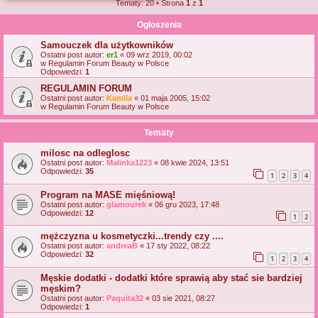
Tematy: 20 • Strona
1
z
1
j
Ogłoszenia
Samouczek dla użytkowników
Ostatni post autor:
er1
«
09 wrz 2019, 00:02
w
Regulamin Forum Beauty w Polsce
Odpowiedzi:
1
REGULAMIN FORUM
Ostatni post autor:
Kamila
«
01 maja 2005, 15:02
w
Regulamin Forum Beauty w Polsce
Tematy
milosc na odleglosc
Ostatni post autor:
Malinka1223
«
08 kwie 2024, 13:51
Odpowiedzi:
35
1
2
3
4
Program na MASE mięśniową!
Ostatni post autor:
glamourek
«
06 gru 2023, 17:48
Odpowiedzi:
12
1
2
mężczyzna u kosmetyczki...trendy czy ....
Ostatni post autor:
andreaB
«
17 sty 2022, 08:22
Odpowiedzi:
32
1
2
3
4
Męskie dodatki - dodatki które sprawią aby stać sie bardziej
męskim?
Ostatni post autor:
Paquita32
«
03 sie 2021, 08:27
Odpowiedzi:
1