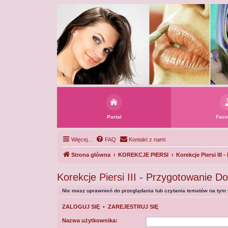
Portal
Face
Więcej…
FAQ
Kontakt z nami
Strona główna
KOREKCJE PIERSI
Korekcje Piersi III
Korekcje Piersi III - Przygotowanie D
Nie masz uprawnień do przeglądania lub czytania tematów na tym 
ZALOGUJ SIĘ
•
ZAREJESTRUJ SIĘ
Nazwa użytkownika: