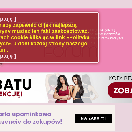
ptuję ]
BEAUTY W POLSCE
 aby zapewnić ci jak najlepszą
Naszą misją jest poszerzanie wiedzy u pacjenta chirurgii plastycznej,
ryny musisz ten fakt zaakceptować.
medycyny estetycznej oraz dziedzin pokrewnych, na temat możliwości
ach cookie klikając w link »Polityka
i ograniczeń tych dziedzin medycyny, oraz uświadamianie im tak korzyści
jak i zagrożeń wynikających z podejmowanych decyzji.
ch« u dołu każdej strony naszego
um.
ptuję ]