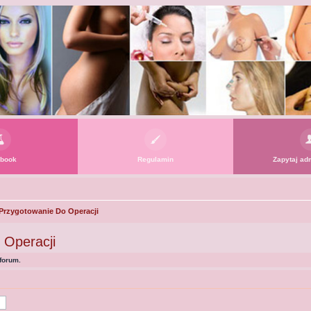
book
Regulamin
Zapytaj adm
 - Przygotowanie Do Operacji
o Operacji
forum.