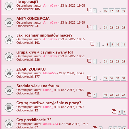
Ile operacji?
Ostatni post autor:
AnnaCav
«
23 lis 2022, 19:08
Odpowiedzi:
185
1
16
17
18
19
…
ANTYKONCEPCJA
Ostatni post autor:
AnnaCav
«
23 lis 2022, 18:59
Odpowiedzi:
231
1
21
22
23
24
…
Jaki rozmiar implantów macie?
Ostatni post autor:
AnnaCav
«
23 lis 2022, 18:55
Odpowiedzi:
101
1
8
9
10
11
…
Grupa krwi + czynnik zwany RH
Ostatni post autor:
AnnaCav
«
23 lis 2022, 18:21
Odpowiedzi:
236
1
21
22
23
24
…
ZNAKI ZODIAKU
Ostatni post autor:
Malku55
«
21 lip 2020, 09:43
Odpowiedzi:
377
1
35
36
37
38
…
Średnia wieku na forum
Ostatni post autor:
Lilian_
«
04 cze 2017, 12:56
Odpowiedzi:
411
1
39
40
41
42
…
Czy są możliwe przyjaźnie w pracy?
Ostatni post autor:
Lilian_
«
04 cze 2017, 12:50
Odpowiedzi:
12
1
2
Czy przeklinacie ??
Ostatni post autor:
aleks1723
«
27 mar 2017, 22:18
Odpowiedzi:
67
1
4
5
6
7