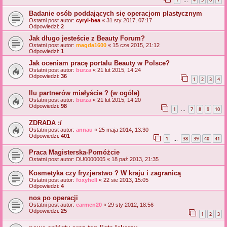
…
Badanie osób poddających się operacjom plastycznym
Ostatni post autor:
cyryl-bea
«
31 sty 2017, 07:17
Odpowiedzi:
2
Jak długo jesteście z Beauty Forum?
Ostatni post autor:
magda1600
«
15 cze 2015, 21:12
Odpowiedzi:
1
Jak oceniam pracę portalu Beauty w Polsce?
Ostatni post autor:
burza
«
21 lut 2015, 14:24
Odpowiedzi:
36
1
2
3
4
Ilu partnerów miałyście ? (w ogóle)
Ostatni post autor:
burza
«
21 lut 2015, 14:20
Odpowiedzi:
98
1
7
8
9
10
…
ZDRADA :/
Ostatni post autor:
annau
«
25 maja 2014, 13:30
Odpowiedzi:
401
1
38
39
40
41
…
Praca Magisterska-Pomóżcie
Ostatni post autor:
DU0000005
«
18 paź 2013, 21:35
Kosmetyka czy fryzjerstwo ? W kraju i zagranicą
Ostatni post autor:
foxyhell
«
22 sie 2013, 15:05
Odpowiedzi:
4
nos po operacji
Ostatni post autor:
carmen20
«
29 sty 2012, 18:56
Odpowiedzi:
25
1
2
3