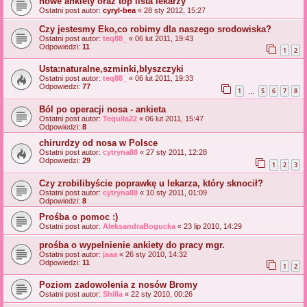
nowe ankiety oraz top lista lekarzy
Ostatni post autor:
cyryl-bea
«
28 sty 2012, 15:27
Czy jestesmy Eko,co robimy dla naszego srodowiska?
Ostatni post autor:
teq88_
«
06 lut 2011, 19:43
Odpowiedzi:
11
1
2
Usta:naturalne,szminki,blyszczyki
Ostatni post autor:
teq88_
«
06 lut 2011, 19:33
Odpowiedzi:
77
1
5
6
7
8
…
Ból po operacji nosa - ankieta
Ostatni post autor:
Tequila22
«
06 lut 2011, 15:47
Odpowiedzi:
8
chirurdzy od nosa w Polsce
Ostatni post autor:
cytryna88
«
27 sty 2011, 12:28
Odpowiedzi:
29
1
2
3
Czy zrobilibyście poprawkę u lekarza, który sknocił?
Ostatni post autor:
cytryna88
«
10 sty 2011, 01:09
Odpowiedzi:
8
Prośba o pomoc :)
Ostatni post autor:
AleksandraBogucka
«
23 lip 2010, 14:29
prośba o wypelnienie ankiety do pracy mgr.
Ostatni post autor:
jaaa
«
26 sty 2010, 14:32
Odpowiedzi:
11
1
2
Poziom zadowolenia z nosów Bromy
Ostatni post autor:
Shilla
«
22 sty 2010, 00:26