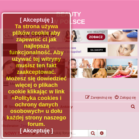
BEAUTY
[ Akceptuję ]
W POLSCE
Ta strona używa
plików cookie aby
zapewnić ci jak
najlepszą
funkcjonalność. Aby
używać tej witryny
musisz ten fakt
zaakceptować.
Możesz się dowiedzieć
Menu
więcej o plikach
cookie klikając w link
Portal
»Polityka cookies i
FAQ
Kontakt z nami
Zarejestruj się
Zaloguj się
Facebook
ochrony danych
S
Strona główna
RÓŻNOŚCI
Ankiety
osobowych« u dołu
Regulamin
z
każdej strony naszego
Ankiety
Zapytaj administratora
u
forum.
Moderator:
Zespół I
Kontakt
k
[ Akceptuję ]
Szukaj
Wyszukiwanie z
NOWY TEMAT
a