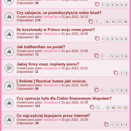
Odpowiedzi:
56
1
2
3
4
5
6
Czy zalujecie, ze powiekszylyscie sobie biust?
Ostatni post autor:
AnnaCav
«
31 gru 2022, 16:13
Odpowiedzi:
174
1
15
16
17
18
…
Ile kosztowały w Polsce moje nowe piersi?
Ostatni post autor:
AnnaCav
«
31 gru 2022, 16:00
Odpowiedzi:
53
1
2
3
4
5
6
Jak trafiłem/łam na portal?
Ostatni post autor:
AnnaCav
«
31 gru 2022, 15:56
Odpowiedzi:
71
1
5
6
7
8
…
Jakiej firmy masz implanty piersi?
Ostatni post autor:
AnnaCav
«
31 gru 2022, 15:51
Odpowiedzi:
11
1
2
[ Ankieta ] Rozmiar butow jaki nosicie.
Ostatni post autor:
AnnaCav
«
31 gru 2022, 15:50
Odpowiedzi:
80
1
6
7
8
9
…
Czy operacja była dla Ciebie finansowym kłopotem?
Ostatni post autor:
AnnaCav
«
31 gru 2022, 15:49
Odpowiedzi:
114
1
9
10
11
12
…
Co najczęściej kupujecie przez internet?
Ostatni post autor:
AnnaCav
«
31 gru 2022, 15:30
Odpowiedzi:
39
1
2
3
4