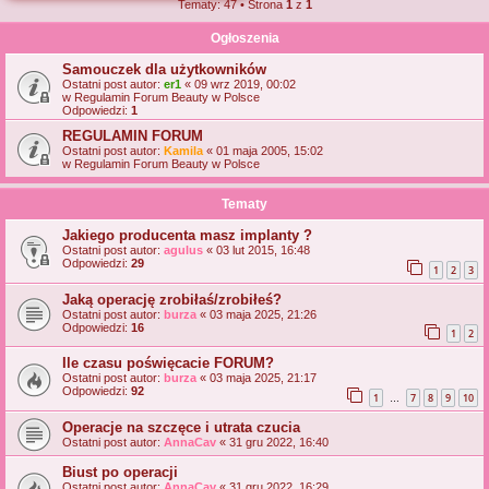
Tematy: 47 • Strona
1
z
1
j
Ogłoszenia
Samouczek dla użytkowników
Ostatni post autor:
er1
«
09 wrz 2019, 00:02
w
Regulamin Forum Beauty w Polsce
Odpowiedzi:
1
REGULAMIN FORUM
Ostatni post autor:
Kamila
«
01 maja 2005, 15:02
w
Regulamin Forum Beauty w Polsce
Tematy
Jakiego producenta masz implanty ?
Ostatni post autor:
agulus
«
03 lut 2015, 16:48
Odpowiedzi:
29
1
2
3
Jaką operację zrobiłaś/zrobiłeś?
Ostatni post autor:
burza
«
03 maja 2025, 21:26
Odpowiedzi:
16
1
2
Ile czasu poświęcacie FORUM?
Ostatni post autor:
burza
«
03 maja 2025, 21:17
Odpowiedzi:
92
1
7
8
9
10
…
Operacje na szczęce i utrata czucia
Ostatni post autor:
AnnaCav
«
31 gru 2022, 16:40
Biust po operacji
Ostatni post autor:
AnnaCav
«
31 gru 2022, 16:29