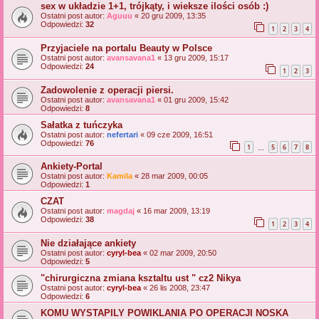
sex w układzie 1+1, trójkąty, i wieksze ilości osób :)
Ostatni post autor:
Aguuu
«
20 gru 2009, 13:35
Odpowiedzi:
32
1
2
3
4
Przyjaciele na portalu Beauty w Polsce
Ostatni post autor:
avansavana1
«
13 gru 2009, 15:17
Odpowiedzi:
24
1
2
3
Zadowolenie z operacji piersi.
Ostatni post autor:
avansavana1
«
01 gru 2009, 15:42
Odpowiedzi:
8
Sałatka z tuńczyka
Ostatni post autor:
nefertari
«
09 cze 2009, 16:51
Odpowiedzi:
76
1
5
6
7
8
…
Ankiety-Portal
Ostatni post autor:
Kamila
«
28 mar 2009, 00:05
Odpowiedzi:
1
CZAT
Ostatni post autor:
magdaj
«
16 mar 2009, 13:19
Odpowiedzi:
38
1
2
3
4
Nie działające ankiety
Ostatni post autor:
cyryl-bea
«
02 mar 2009, 20:50
Odpowiedzi:
5
"chirurgiczna zmiana ksztaltu ust " cz2 Nikya
Ostatni post autor:
cyryl-bea
«
26 lis 2008, 23:47
Odpowiedzi:
6
KOMU WYSTAPILY POWIKLANIA PO OPERACJI NOSKA