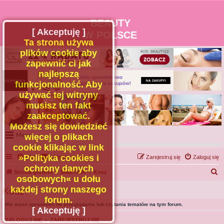
BEAUTY
[ Akceptuję ]
W POLSCE
Ta strona używa
plików cookie aby
zapewnić ci jak
najlepszą
funkcjonalność. Aby
używać tej witryny
musisz ten fakt
zaakceptować.
Możesz się dowiedzieć
Menu
więcej o plikach
cookie klikając w link
Portal
»Polityka cookies i
FAQ
Kontakt z nami
Zarejestruj się
Zaloguj się
Facebook
ochrony danych
S
Strona główna
ŚMIETNIK
Kosz
osobowych« u dołu
Regulamin
z
każdej strony naszego
Kosz
Zapytaj administratora
u
forum.
Nie masz uprawnień do przeglądania lub czytania tematów na tym forum.
Kontakt
k
[ Akceptuję ]
a
ZALOGUJ SIĘ
•
ZAREJESTRUJ SIĘ