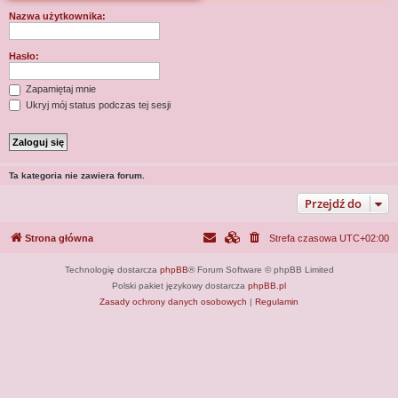
j
Nazwa użytkownika:
Hasło:
Zapamiętaj mnie
Ukryj mój status podczas tej sesji
Ta kategoria nie zawiera forum.
Przejdź do
Strona główna
Strefa czasowa
UTC+02:00
Technologię dostarcza
phpBB
® Forum Software © phpBB Limited
Polski pakiet językowy dostarcza
phpBB.pl
Zasady ochrony danych osobowych
|
Regulamin