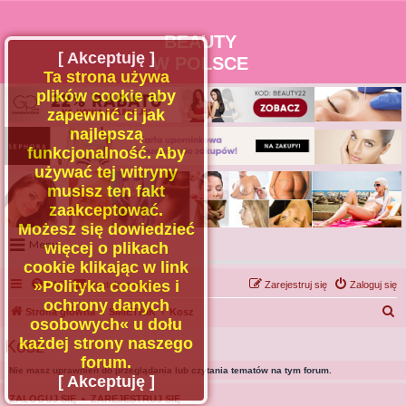
BEAUTY
[ Akceptuję ]
W POLSCE
Ta strona używa
plików cookie aby
zapewnić ci jak
najlepszą
funkcjonalność. Aby
używać tej witryny
musisz ten fakt
zaakceptować.
Możesz się dowiedzieć
Menu
więcej o plikach
cookie klikając w link
Portal
»Polityka cookies i
FAQ
Kontakt z nami
Zarejestruj się
Zaloguj się
Facebook
ochrony danych
S
Strona główna
ŚMIETNIK
Kosz
osobowych« u dołu
Regulamin
z
każdej strony naszego
Kosz
Zapytaj administratora
u
forum.
Nie masz uprawnień do przeglądania lub czytania tematów na tym forum.
Kontakt
k
[ Akceptuję ]
a
ZALOGUJ SIĘ
•
ZAREJESTRUJ SIĘ