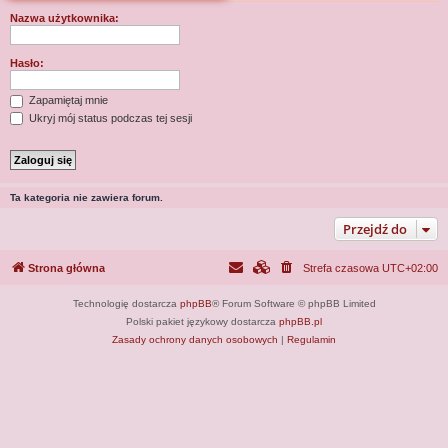
j
Nazwa użytkownika:
Hasło:
Zapamiętaj mnie
Ukryj mój status podczas tej sesji
Ta kategoria nie zawiera forum.
Przejdź do
Strona główna
Strefa czasowa
UTC+02:00
Technologię dostarcza
phpBB
® Forum Software © phpBB Limited
Polski pakiet językowy dostarcza
phpBB.pl
Zasady ochrony danych osobowych
|
Regulamin