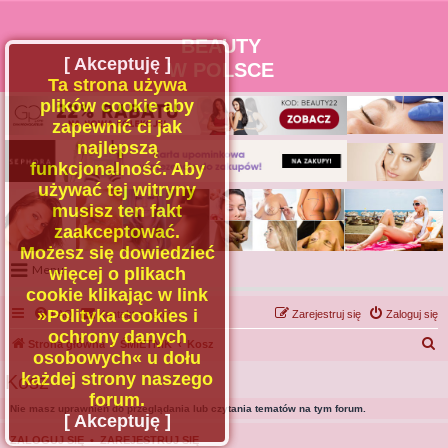
BEAUTY
[ Akceptuję ]
W POLSCE
Ta strona używa
plików cookie aby
zapewnić ci jak
najlepszą
funkcjonalność. Aby
używać tej witryny
musisz ten fakt
zaakceptować.
Możesz się dowiedzieć
Menu
więcej o plikach
cookie klikając w link
Portal
»Polityka cookies i
FAQ
Kontakt z nami
Zarejestruj się
Zaloguj się
Facebook
ochrony danych
S
Strona główna
ŚMIETNIK
Kosz
osobowych« u dołu
Regulamin
z
każdej strony naszego
Kosz
Zapytaj administratora
u
forum.
Nie masz uprawnień do przeglądania lub czytania tematów na tym forum.
Kontakt
k
[ Akceptuję ]
a
ZALOGUJ SIĘ
•
ZAREJESTRUJ SIĘ