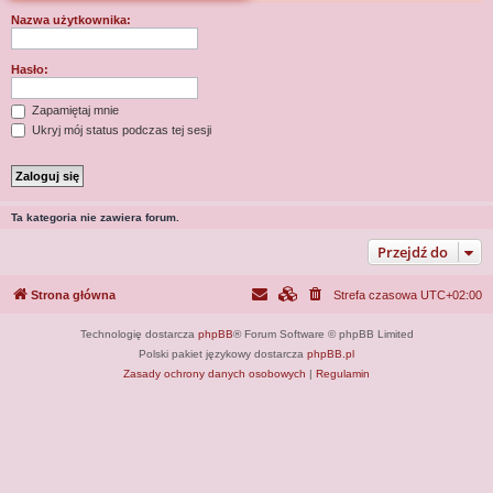
j
Nazwa użytkownika:
Hasło:
Zapamiętaj mnie
Ukryj mój status podczas tej sesji
Ta kategoria nie zawiera forum.
Przejdź do
Strona główna
Strefa czasowa
UTC+02:00
Technologię dostarcza
phpBB
® Forum Software © phpBB Limited
Polski pakiet językowy dostarcza
phpBB.pl
Zasady ochrony danych osobowych
|
Regulamin