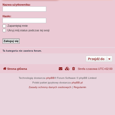
j
Nazwa użytkownika:
Hasło:
Zapamiętaj mnie
Ukryj mój status podczas tej sesji
Ta kategoria nie zawiera forum.
Przejdź do
Strona główna
Strefa czasowa
UTC+02:00
Technologię dostarcza
phpBB
® Forum Software © phpBB Limited
Polski pakiet językowy dostarcza
phpBB.pl
Zasady ochrony danych osobowych
|
Regulamin