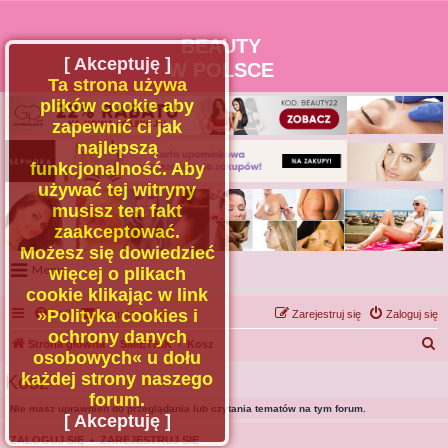
BEAUTY
[ Akceptuję ]
W POLSCE
Ta strona używa
plików cookie aby
zapewnić ci jak
najlepszą
funkcjonalność. Aby
używać tej witryny
musisz ten fakt
zaakceptować.
Możesz się dowiedzieć
Menu
więcej o plikach
cookie klikając w link
Portal
»Polityka cookies i
FAQ
Kontakt z nami
Zarejestruj się
Zaloguj się
Facebook
ochrony danych
S
Strona główna
ŚMIETNIK
Kosz
osobowych« u dołu
Regulamin
z
każdej strony naszego
Kosz
Zapytaj administratora
u
forum.
Nie masz uprawnień do przeglądania lub czytania tematów na tym forum.
Kontakt
k
[ Akceptuję ]
a
ZALOGUJ SIĘ
•
ZAREJESTRUJ SIĘ