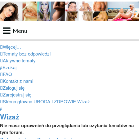
Menu
Portal
Więcej…
Tematy bez odpowiedzi
Facebook
Aktywne tematy
Szukaj
Regulamin
FAQ
Zapytaj administratora
Kontakt z nami
Zaloguj się
Kontakt
Zarejestruj się
Strona główna
URODA I ZDROWIE
Wizaż
Szukaj
Wizaż
Nie masz uprawnień do przeglądania lub czytania tematów na
tym forum.