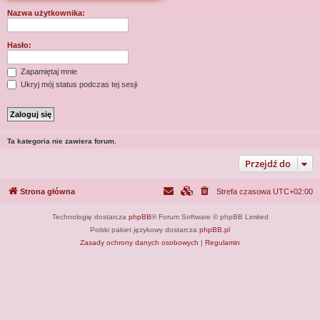
j
Nazwa użytkownika:
Hasło:
Zapamiętaj mnie
Ukryj mój status podczas tej sesji
Ta kategoria nie zawiera forum.
Przejdź do
Strona główna
Strefa czasowa
UTC+02:00
Technologię dostarcza
phpBB
® Forum Software © phpBB Limited
Polski pakiet językowy dostarcza
phpBB.pl
Zasady ochrony danych osobowych
|
Regulamin