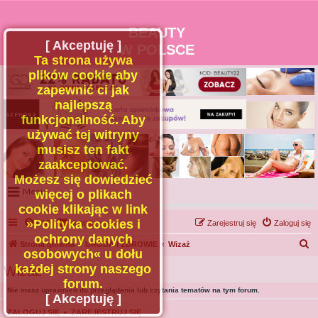
BEAUTY
[ Akceptuję ]
W POLSCE
Ta strona używa
plików cookie aby
zapewnić ci jak
najlepszą
funkcjonalność. Aby
używać tej witryny
musisz ten fakt
zaakceptować.
Możesz się dowiedzieć
Menu
więcej o plikach
cookie klikając w link
Portal
»Polityka cookies i
FAQ
Kontakt z nami
Zarejestruj się
Zaloguj się
Facebook
ochrony danych
S
Strona główna
URODA I ZDROWIE
Wizaż
osobowych« u dołu
Regulamin
z
każdej strony naszego
Wizaż
Zapytaj administratora
u
forum.
Nie masz uprawnień do przeglądania lub czytania tematów na tym forum.
Kontakt
k
[ Akceptuję ]
a
ZALOGUJ SIĘ
•
ZAREJESTRUJ SIĘ