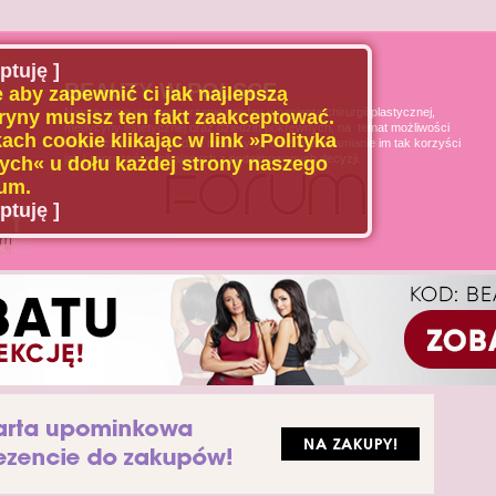
ptuję ]
BEAUTY W POLSCE
 aby zapewnić ci jak najlepszą
Naszą misją jest poszerzanie wiedzy u pacjenta chirurgii plastycznej,
ryny musisz ten fakt zaakceptować.
medycyny estetycznej oraz dziedzin pokrewnych, na temat możliwości
ach cookie klikając w link »Polityka
i ograniczeń tych dziedzin medycyny, oraz uświadamianie im tak korzyści
jak i zagrożeń wynikających z podejmowanych decyzji.
ch« u dołu każdej strony naszego
um.
ptuję ]