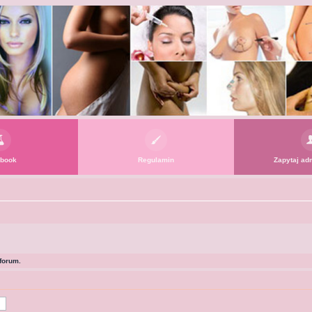
book
Regulamin
Zapytaj adm
forum.