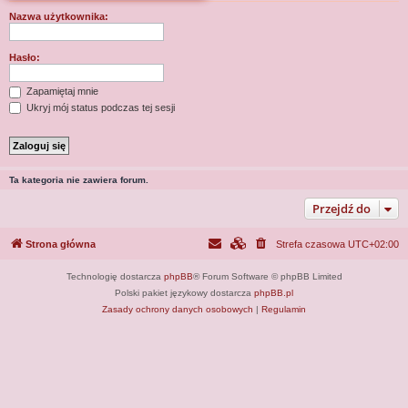
j
Nazwa użytkownika:
Hasło:
Zapamiętaj mnie
Ukryj mój status podczas tej sesji
Ta kategoria nie zawiera forum.
Przejdź do
Strona główna
Strefa czasowa
UTC+02:00
Technologię dostarcza
phpBB
® Forum Software © phpBB Limited
Polski pakiet językowy dostarcza
phpBB.pl
Zasady ochrony danych osobowych
|
Regulamin