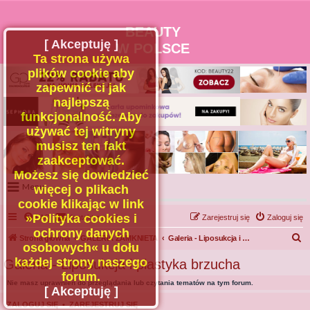
BEAUTY
[ Akceptuję ]
W POLSCE
Ta strona używa
plików cookie aby
zapewnić ci jak
najlepszą
funkcjonalność. Aby
używać tej witryny
musisz ten fakt
zaakceptować.
Możesz się dowiedzieć
Menu
więcej o plikach
cookie klikając w link
Portal
»Polityka cookies i
FAQ
Kontakt z nami
Zarejestruj się
Zaloguj się
Facebook
ochrony danych
S
Strona główna
GALERIA ZAMKNIETA
Galeria - Liposukcja i plastyka brzucha
osobowych« u dołu
Regulamin
z
każdej strony naszego
Galeria - Liposukcja i plastyka brzucha
Zapytaj administratora
u
forum.
Nie masz uprawnień do przeglądania lub czytania tematów na tym forum.
Kontakt
k
[ Akceptuję ]
a
ZALOGUJ SIĘ
•
ZAREJESTRUJ SIĘ