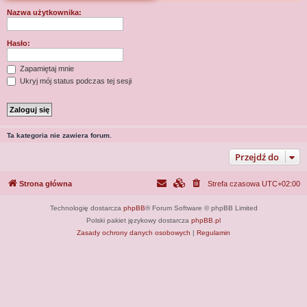
j
Nazwa użytkownika:
Hasło:
Zapamiętaj mnie
Ukryj mój status podczas tej sesji
Ta kategoria nie zawiera forum.
Przejdź do
Strona główna
Strefa czasowa
UTC+02:00
Technologię dostarcza
phpBB
® Forum Software © phpBB Limited
Polski pakiet językowy dostarcza
phpBB.pl
Zasady ochrony danych osobowych
|
Regulamin