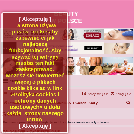
BEAUTY
[ Akceptuję ]
W POLSCE
Ta strona używa
plików cookie aby
zapewnić ci jak
najlepszą
funkcjonalność. Aby
używać tej witryny
musisz ten fakt
zaakceptować.
Możesz się dowiedzieć
Menu
więcej o plikach
cookie klikając w link
Portal
»Polityka cookies i
FAQ
Kontakt z nami
Zarejestruj się
Zaloguj się
Facebook
ochrony danych
S
Strona główna
GALERIA ZAMKNIETA
Galeria - Oczy
osobowych« u dołu
Regulamin
z
każdej strony naszego
Galeria - Oczy
Zapytaj administratora
u
forum.
Nie masz uprawnień do przeglądania lub czytania tematów na tym forum.
Kontakt
k
[ Akceptuję ]
a
ZALOGUJ SIĘ
•
ZAREJESTRUJ SIĘ