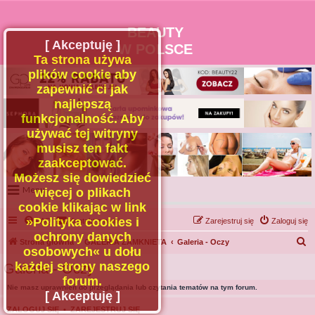
BEAUTY
[ Akceptuję ]
W POLSCE
Ta strona używa
plików cookie aby
zapewnić ci jak
najlepszą
funkcjonalność. Aby
używać tej witryny
musisz ten fakt
zaakceptować.
Możesz się dowiedzieć
Menu
więcej o plikach
cookie klikając w link
Portal
»Polityka cookies i
FAQ
Kontakt z nami
Zarejestruj się
Zaloguj się
Facebook
ochrony danych
S
Strona główna
GALERIA ZAMKNIETA
Galeria - Oczy
osobowych« u dołu
Regulamin
z
każdej strony naszego
Galeria - Oczy
Zapytaj administratora
u
forum.
Nie masz uprawnień do przeglądania lub czytania tematów na tym forum.
Kontakt
k
[ Akceptuję ]
a
ZALOGUJ SIĘ
•
ZAREJESTRUJ SIĘ