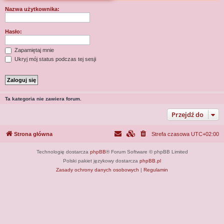
j
Nazwa użytkownika:
Hasło:
Zapamiętaj mnie
Ukryj mój status podczas tej sesji
Ta kategoria nie zawiera forum.
Przejdź do
Strona główna
Strefa czasowa
UTC+02:00
Technologię dostarcza
phpBB
® Forum Software © phpBB Limited
Polski pakiet językowy dostarcza
phpBB.pl
Zasady ochrony danych osobowych
|
Regulamin