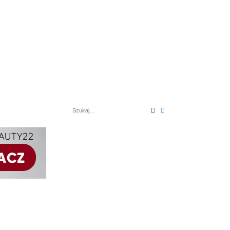
Szukaj
Wyszukiwanie zaaw