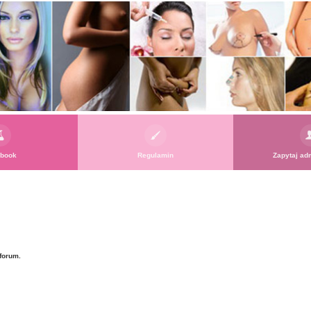
book
Regulamin
Zapytaj adm
forum.