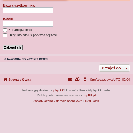
j
Nazwa użytkownika:
Hasło:
Zapamiętaj mnie
Ukryj mój status podczas tej sesji
Ta kategoria nie zawiera forum.
Przejdź do
Strona główna
Strefa czasowa
UTC+02:00
Technologię dostarcza
phpBB
® Forum Software © phpBB Limited
Polski pakiet językowy dostarcza
phpBB.pl
Zasady ochrony danych osobowych
|
Regulamin