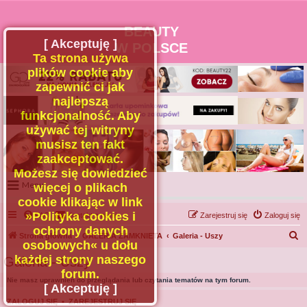
BEAUTY
[ Akceptuję ]
W POLSCE
Ta strona używa
plików cookie aby
zapewnić ci jak
najlepszą
funkcjonalność. Aby
używać tej witryny
musisz ten fakt
zaakceptować.
Możesz się dowiedzieć
Menu
więcej o plikach
cookie klikając w link
Portal
»Polityka cookies i
FAQ
Kontakt z nami
Zarejestruj się
Zaloguj się
Facebook
ochrony danych
S
Strona główna
GALERIA ZAMKNIETA
Galeria - Uszy
osobowych« u dołu
Regulamin
z
każdej strony naszego
Galeria - Uszy
Zapytaj administratora
u
forum.
Nie masz uprawnień do przeglądania lub czytania tematów na tym forum.
Kontakt
k
[ Akceptuję ]
a
ZALOGUJ SIĘ
•
ZAREJESTRUJ SIĘ