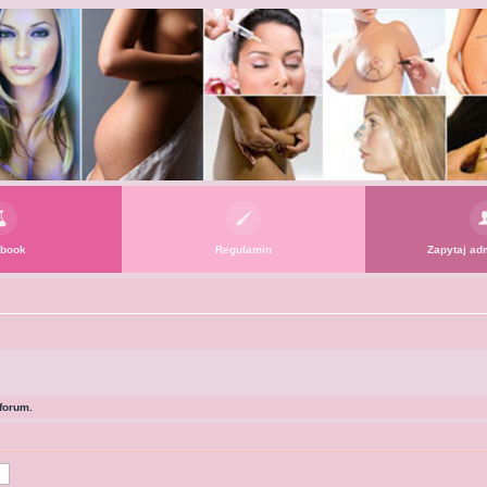
book
Regulamin
Zapytaj adm
forum.