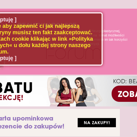
ptuję ]
BEAUTY W POLSCE
 aby zapewnić ci jak najlepszą
Naszą misją jest poszerzanie wiedzy u pacjenta chirurgii plastycznej,
ryny musisz ten fakt zaakceptować.
medycyny estetycznej oraz dziedzin pokrewnych, na temat możliwości
ach cookie klikając w link »Polityka
i ograniczeń tych dziedzin medycyny, oraz uświadamianie im tak korzyści
jak i zagrożeń wynikających z podejmowanych decyzji.
ch« u dołu każdej strony naszego
um.
ptuję ]