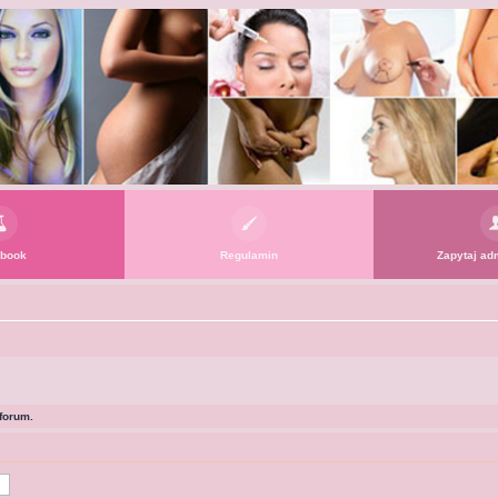
book
Regulamin
Zapytaj adm
forum.