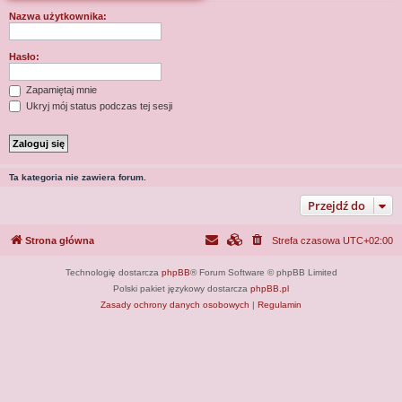
j
Nazwa użytkownika:
Hasło:
Zapamiętaj mnie
Ukryj mój status podczas tej sesji
Ta kategoria nie zawiera forum.
Przejdź do
Strona główna
Strefa czasowa
UTC+02:00
Technologię dostarcza
phpBB
® Forum Software © phpBB Limited
Polski pakiet językowy dostarcza
phpBB.pl
Zasady ochrony danych osobowych
|
Regulamin