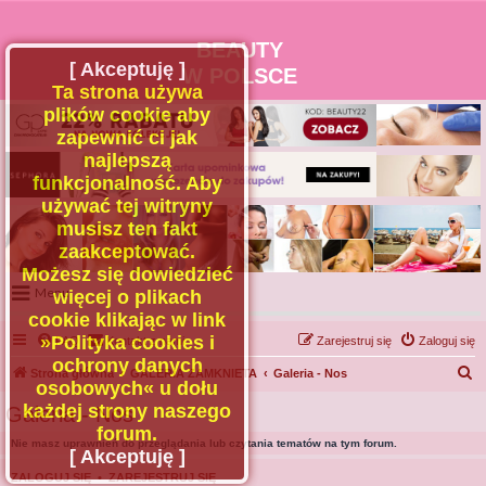
BEAUTY
[ Akceptuję ]
W POLSCE
Ta strona używa
plików cookie aby
zapewnić ci jak
najlepszą
funkcjonalność. Aby
używać tej witryny
musisz ten fakt
zaakceptować.
Możesz się dowiedzieć
Menu
więcej o plikach
cookie klikając w link
Portal
»Polityka cookies i
FAQ
Kontakt z nami
Zarejestruj się
Zaloguj się
Facebook
ochrony danych
S
Strona główna
GALERIA ZAMKNIETA
Galeria - Nos
osobowych« u dołu
Regulamin
z
każdej strony naszego
Galeria - Nos
Zapytaj administratora
u
forum.
Nie masz uprawnień do przeglądania lub czytania tematów na tym forum.
Kontakt
k
[ Akceptuję ]
a
ZALOGUJ SIĘ
•
ZAREJESTRUJ SIĘ