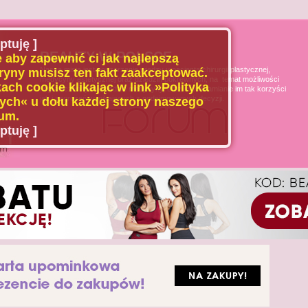
ptuję ]
BEAUTY W POLSCE
 aby zapewnić ci jak najlepszą
Naszą misją jest poszerzanie wiedzy u pacjenta chirurgii plastycznej,
ryny musisz ten fakt zaakceptować.
medycyny estetycznej oraz dziedzin pokrewnych, na temat możliwości
ach cookie klikając w link »Polityka
i ograniczeń tych dziedzin medycyny, oraz uświadamianie im tak korzyści
jak i zagrożeń wynikających z podejmowanych decyzji.
ch« u dołu każdej strony naszego
um.
ptuję ]