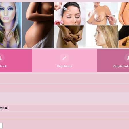
book
Regulamin
Zapytaj adm
forum.