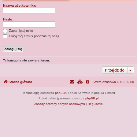
j
Nazwa użytkownika:
Hasło:
Zapamiętaj mnie
Ukryj mój status podczas tej sesji
Ta kategoria nie zawiera forum.
Przejdź do
Strona główna
Strefa czasowa
UTC+02:00
Technologię dostarcza
phpBB
® Forum Software © phpBB Limited
Polski pakiet językowy dostarcza
phpBB.pl
Zasady ochrony danych osobowych
|
Regulamin