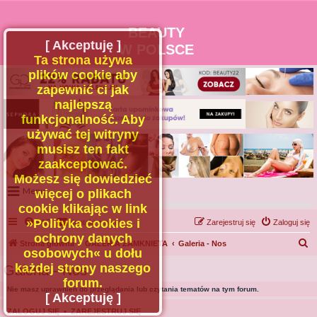
BEAUTY
[ Akceptuję ]
W POLSCE
Ta strona używa
plików cookie aby
zapewnić ci jak
najlepszą
funkcjonalność. Aby
używać tej witryny
musisz ten fakt
zaakceptować.
Możesz się dowiedzieć
Menu
więcej o plikach
cookie klikając w link
Portal
»Polityka cookies i
FAQ
Kontakt z nami
Zarejestruj się
Zaloguj się
Facebook
ochrony danych
S
Strona główna
GALERIA ZAMKNIETA
Galeria - Nos
osobowych« u dołu
Regulamin
z
każdej strony naszego
Galeria - Nos
Zapytaj administratora
u
forum.
Nie masz uprawnień do przeglądania lub czytania tematów na tym forum.
Kontakt
k
[ Akceptuję ]
a
ZALOGUJ SIĘ
•
ZAREJESTRUJ SIĘ