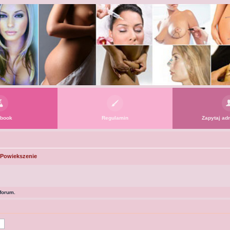
book
Regulamin
Zapytaj adm
/ Powiekszenie
forum.