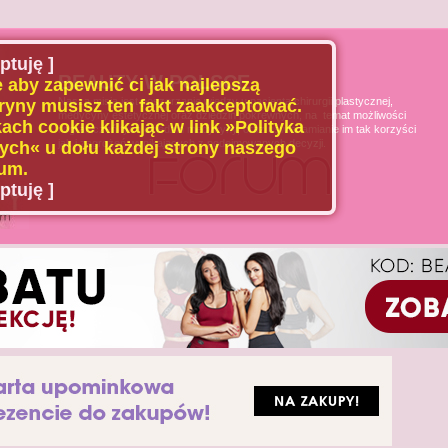
ptuję ]
BEAUTY W POLSCE
 aby zapewnić ci jak najlepszą
Naszą misją jest poszerzanie wiedzy u pacjenta chirurgii plastycznej,
ryny musisz ten fakt zaakceptować.
medycyny estetycznej oraz dziedzin pokrewnych, na temat możliwości
ach cookie klikając w link »Polityka
i ograniczeń tych dziedzin medycyny, oraz uświadamianie im tak korzyści
jak i zagrożeń wynikających z podejmowanych decyzji.
ch« u dołu każdej strony naszego
um.
ptuję ]