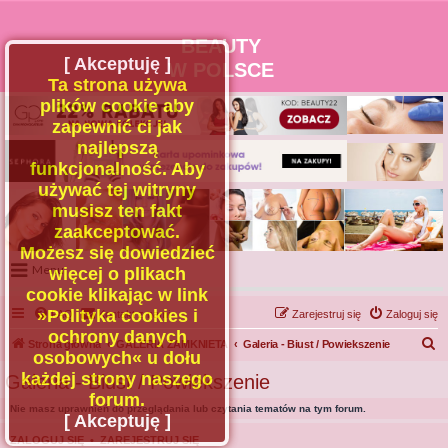
BEAUTY
[ Akceptuję ]
W POLSCE
Ta strona używa
plików cookie aby
zapewnić ci jak
najlepszą
funkcjonalność. Aby
używać tej witryny
musisz ten fakt
zaakceptować.
Możesz się dowiedzieć
Menu
więcej o plikach
cookie klikając w link
Portal
»Polityka cookies i
FAQ
Kontakt z nami
Zarejestruj się
Zaloguj się
Facebook
ochrony danych
S
Strona główna
GALERIA ZAMKNIETA
Galeria - Biust / Powiekszenie
osobowych« u dołu
Regulamin
z
każdej strony naszego
Galeria - Biust / Powiekszenie
Zapytaj administratora
u
forum.
Nie masz uprawnień do przeglądania lub czytania tematów na tym forum.
Kontakt
k
[ Akceptuję ]
a
ZALOGUJ SIĘ
•
ZAREJESTRUJ SIĘ