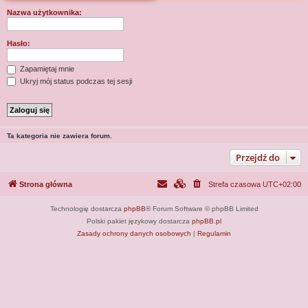
j
Nazwa użytkownika:
Hasło:
Zapamiętaj mnie
Ukryj mój status podczas tej sesji
Ta kategoria nie zawiera forum.
Przejdź do
Strona główna
Strefa czasowa
UTC+02:00
Technologię dostarcza
phpBB
® Forum Software © phpBB Limited
Polski pakiet językowy dostarcza
phpBB.pl
Zasady ochrony danych osobowych
|
Regulamin