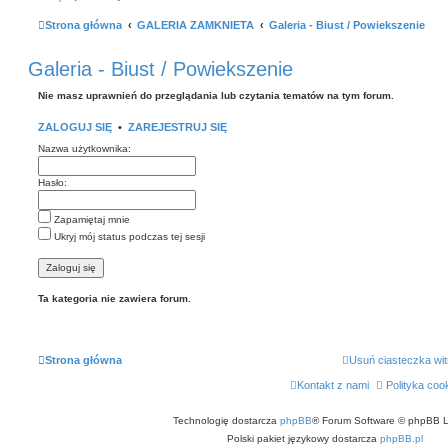
Facebook
Strona główna
Regulamin
GALERIA ZAMKNIETA
Galeria - Biust / Powiekszenie
Zapytaj administratora
Galeria - Biust / Powiekszenie
Kontakt
Nie masz uprawnień do przeglądania lub czytania tematów na tym forum.
ZALOGUJ SIĘ
•
ZAREJESTRUJ SIĘ
Nazwa użytkownika:
Hasło:
Zapamiętaj mnie
Ukryj mój status podczas tej sesji
Ta kategoria nie zawiera forum.
Strona główna
Usuń ciasteczka wi
Kontakt z nami
Polityka coo
Technologię dostarcza
phpBB
® Forum Software © phpBB L
Polski pakiet językowy dostarcza
phpBB.pl